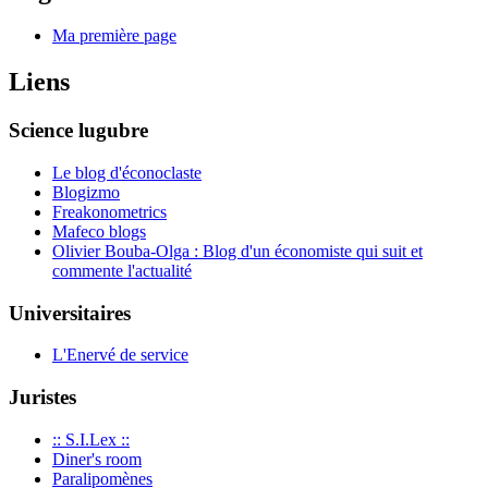
Ma première page
Liens
Science lugubre
Le blog d'éconoclaste
Blogizmo
Freakonometrics
Mafeco blogs
Olivier Bouba-Olga : Blog d'un économiste qui suit et
commente l'actualité
Universitaires
L'Enervé de service
Juristes
:: S.I.Lex ::
Diner's room
Paralipomènes