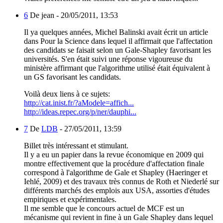
6
De jean -
20/05/2011, 13:53
Il ya quelques années, Michel Balinski avait écrit un article
dans Pour la Science dans lequel il affirmait que l'affectation
des candidats se faisait selon un Gale-Shapley favorisant les
universités. S'en était suivi une réponse vigoureuse du
ministère affirmant que l'algorithme utilisé était équivalent à
un GS favorisant les candidats.
Voilà deux liens à ce sujets:
http://cat.inist.fr/?aModele=affich...
http://ideas.repec.org/p/ner/dauphi...
7
De
LDB
-
27/05/2011, 13:59
Billet très intéressant et stimulant.
Il y a eu un papier dans la revue économique en 2009 qui
montre effectivement que la procédure d'affectation finale
correspond à l'algorithme de Gale et Shapley (Haeringer et
Iehlé, 2009) et des travaux très connus de Roth et Niederlé sur
différents marchés des emplois aux USA, assorties d'études
empiriques et expérimentales.
Il me semble que le concours actuel de MCF est un
mécanisme qui revient in fine à un Gale Shapley dans lequel