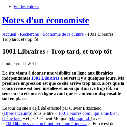
Fil des entrées
Notes d'un économiste
Accueil
›
Recherche
›
Économie de la culture
› 1001 Libraires :
Trop tard, et trop tôt
1001 Libraires : Trop tard, et trop tôt
lundi, avril 11 2011
Le site visant à donner une visibilité en ligne aux librairies
indépendantes
1001 Libraires
a ouvert il y a quelques jours. Ma
première impression est que ce site arrive trop tard, alors que la
concurrence est bien installée et aussi qu'il arrive trop tôt, au
sens où il a été mis en ligne avant que le contenu indispensable
soit en place.
Le tour du site a déjà été effectué par Olivier Ertzscheid
(
affordance.info
) sous le titre «
1001libraires.com : qui aime bien,
châtie bien
» et par Clément Monjou (
ebouquin.fr
) avec
«
1001libraires : encombrant livre numérique…
». Force est de