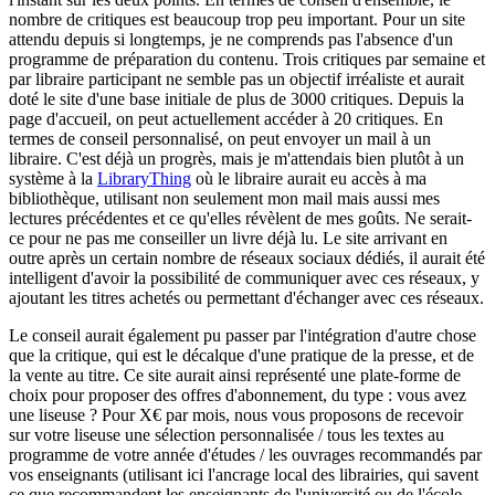
nombre de critiques est beaucoup trop peu important. Pour un site
attendu depuis si longtemps, je ne comprends pas l'absence d'un
programme de préparation du contenu. Trois critiques par semaine et
par libraire participant ne semble pas un objectif irréaliste et aurait
doté le site d'une base initiale de plus de 3000 critiques. Depuis la
page d'accueil, on peut actuellement accéder à 20 critiques. En
termes de conseil personnalisé, on peut envoyer un mail à un
libraire. C'est déjà un progrès, mais je m'attendais bien plutôt à un
système à la
LibraryThing
où le libraire aurait eu accès à ma
bibliothèque, utilisant non seulement mon mail mais aussi mes
lectures précédentes et ce qu'elles révèlent de mes goûts. Ne serait-
ce pour ne pas me conseiller un livre déjà lu. Le site arrivant en
outre après un certain nombre de réseaux sociaux dédiés, il aurait été
intelligent d'avoir la possibilité de communiquer avec ces réseaux, y
ajoutant les titres achetés ou permettant d'échanger avec ces réseaux.
Le conseil aurait également pu passer par l'intégration d'autre chose
que la critique, qui est le décalque d'une pratique de la presse, et de
la vente au titre. Ce site aurait ainsi représenté une plate-forme de
choix pour proposer des offres d'abonnement, du type : vous avez
une liseuse ? Pour X€ par mois, nous vous proposons de recevoir
sur votre liseuse une sélection personnalisée / tous les textes au
programme de votre année d'études / les ouvrages recommandés par
vos enseignants (utilisant ici l'ancrage local des librairies, qui savent
ce que recommandent les enseignants de l'université ou de l'école