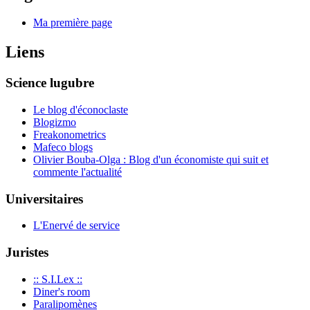
Ma première page
Liens
Science lugubre
Le blog d'éconoclaste
Blogizmo
Freakonometrics
Mafeco blogs
Olivier Bouba-Olga : Blog d'un économiste qui suit et
commente l'actualité
Universitaires
L'Enervé de service
Juristes
:: S.I.Lex ::
Diner's room
Paralipomènes