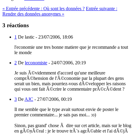
«
Entrée précédente :
Où sont les données ?
Entrée suivante :
Rendre des données anonymes
»
3 réactions
1
De lastic -
23/07/2006, 18:06
l'economie une tres bonne matiere que je recommande a tout
le monde
2
De
leconomiste
-
24/07/2006, 20:19
Je suis Ã©videmment d'accord qu'une meilleure
comprÃ©hension de l'Ã©conomie par la plupart des gens
serait un bien, mais pourriez-vous dÃ©velopper les raisons
qui vous ont fait Ã©crire le commentaire prÃ©cÃ©dent ?
3
De
AJC
-
27/07/2006, 00:19
Il me semble que le type avait surtout envie de poster le
premier commentaire... je sais pas moi... :o)
Sinon, pas grand' chose Ã dire sur cet article, mais sur le blog
en gÃ©nÃ©ral : je le trouve trÃ¨s agrÃ©able et l'ai dÃ©jÃ