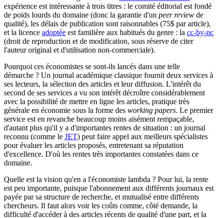
expérience est intéressante à trois titres : le comité éditorial est fondé
de poids lourds du domaine (donc la garantie d'un
peer review
de
qualité), les délais de publication sont raisonnables (75$ par article),
et la licence
adoptée
est familière aux habitués du genre : la
cc-by-nc
(droit de reproduction et de modification, sous réserve de citer
l'auteur original et d'utilisation non-commerciale).
Pourquoi ces économistes se sont-ils lancés dans une telle
démarche ? Un journal académique classique fournit deux services à
ses lecteurs, la sélection des articles et leur diffusion. L'intérêt du
second de ses services a vu son intérêt décroître considérablement
avec la possibilité de mettre en ligne les articles, pratique très
générale en économie sous la forme des
working papers
. Le premier
service est en revanche beaucoup moins aisément rempaçable,
d'autant plus qu'il y a d'importantes rentes de situation : un journal
reconnu (comme le
JET
) peut faire appel aux meilleurs spécialistes
pour évaluer les articles proposés, entretenant sa réputation
d'excellence. D'où les rentes très importantes constatées dans ce
domaine.
Quelle est la vision qu'en a l'économiste lambda ? Pour lui, la rente
est peu importante, puisque l'abonnement aux différents journaux est
payée par sa structure de recherche, et mutualisé entre différents
chercheurs. Il faut alors voir les coûts comme, côté demande, la
difficulté d'accéder à des articles récents de qualité d'une part, et la