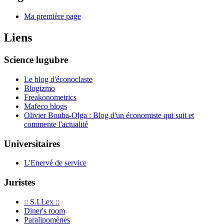
Ma première page
Liens
Science lugubre
Le blog d'éconoclaste
Blogizmo
Freakonometrics
Mafeco blogs
Olivier Bouba-Olga : Blog d'un économiste qui suit et
commente l'actualité
Universitaires
L'Enervé de service
Juristes
:: S.I.Lex ::
Diner's room
Paralipomènes