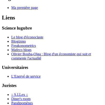
Ma première page
Liens
Science lugubre
Le blog d'éconoclaste
Blogizmo
Freakonometrics
Mafeco blogs
Olivier Bouba-Olga : Blog d'un économiste qui suit et
commente l'actualité
Universitaires
L'Enervé de service
Juristes
:: S.I.Lex ::
Diner's room
Paralipomènes