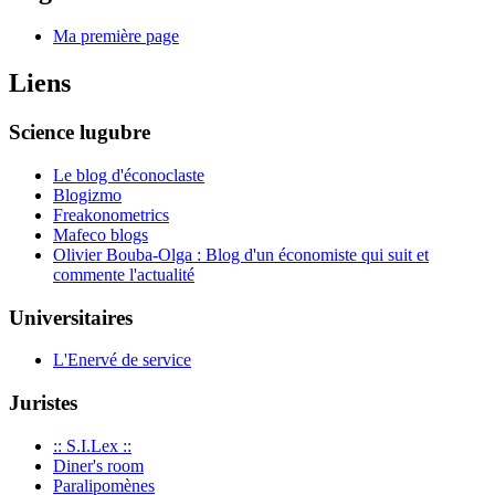
Ma première page
Liens
Science lugubre
Le blog d'éconoclaste
Blogizmo
Freakonometrics
Mafeco blogs
Olivier Bouba-Olga : Blog d'un économiste qui suit et
commente l'actualité
Universitaires
L'Enervé de service
Juristes
:: S.I.Lex ::
Diner's room
Paralipomènes