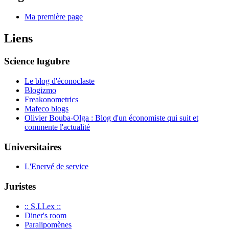
Ma première page
Liens
Science lugubre
Le blog d'éconoclaste
Blogizmo
Freakonometrics
Mafeco blogs
Olivier Bouba-Olga : Blog d'un économiste qui suit et
commente l'actualité
Universitaires
L'Enervé de service
Juristes
:: S.I.Lex ::
Diner's room
Paralipomènes