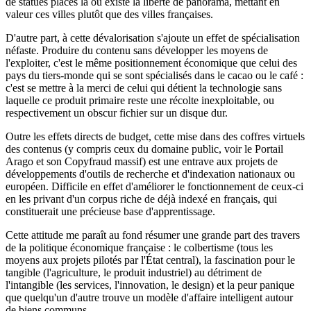
de statues placés là où existe la liberté de panorama, mettant en
valeur ces villes plutôt que des villes françaises.
D'autre part, à cette dévalorisation s'ajoute un effet de spécialisation
néfaste. Produire du contenu sans développer les moyens de
l'exploiter, c'est le même positionnement économique que celui des
pays du tiers-monde qui se sont spécialisés dans le cacao ou le café :
c'est se mettre à la merci de celui qui détient la technologie sans
laquelle ce produit primaire reste une récolte inexploitable, ou
respectivement un obscur fichier sur un disque dur.
Outre les effets directs de budget, cette mise dans des coffres virtuels
des contenus (y compris ceux du domaine public, voir le Portail
Arago et son Copyfraud massif) est une entrave aux projets de
développements d'outils de recherche et d'indexation nationaux ou
européen. Difficile en effet d'améliorer le fonctionnement de ceux-ci
en les privant d'un corpus riche de déjà indexé en français, qui
constituerait une précieuse base d'apprentissage.
Cette attitude me paraît au fond résumer une grande part des travers
de la politique économique française : le colbertisme (tous les
moyens aux projets pilotés par l'État central), la fascination pour le
tangible (l'agriculture, le produit industriel) au détriment de
l'intangible (les services, l'innovation, le design) et la peur panique
que quelqu'un d'autre trouve un modèle d'affaire intelligent autour
de biens communs.