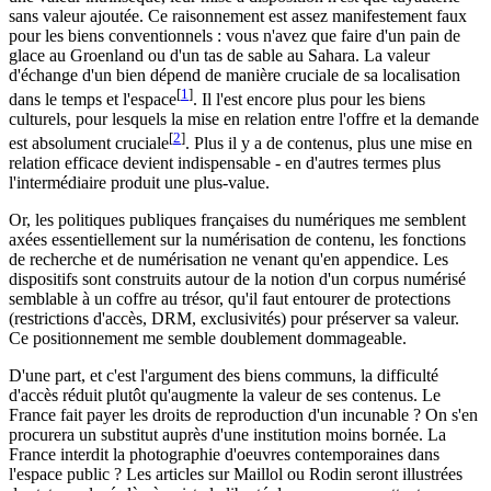
sans valeur ajoutée. Ce raisonnement est assez manifestement faux
pour les biens conventionnels : vous n'avez que faire d'un pain de
glace au Groenland ou d'un tas de sable au Sahara. La valeur
d'échange d'un bien dépend de manière cruciale de sa localisation
[
1
]
dans le temps et l'espace
. Il l'est encore plus pour les biens
culturels, pour lesquels la mise en relation entre l'offre et la demande
[
2
]
est absolument cruciale
. Plus il y a de contenus, plus une mise en
relation efficace devient indispensable - en d'autres termes plus
l'intermédiaire produit une plus-value.
Or, les politiques publiques françaises du numériques me semblent
axées essentiellement sur la numérisation de contenu, les fonctions
de recherche et de numérisation ne venant qu'en appendice. Les
dispositifs sont construits autour de la notion d'un corpus numérisé
semblable à un coffre au trésor, qu'il faut entourer de protections
(restrictions d'accès, DRM, exclusivités) pour préserver sa valeur.
Ce positionnement me semble doublement dommageable.
D'une part, et c'est l'argument des biens communs, la difficulté
d'accès réduit plutôt qu'augmente la valeur de ses contenus. Le
France fait payer les droits de reproduction d'un incunable ? On s'en
procurera un substitut auprès d'une institution moins bornée. La
France interdit la photographie d'oeuvres contemporaines dans
l'espace public ? Les articles sur Maillol ou Rodin seront illustrées