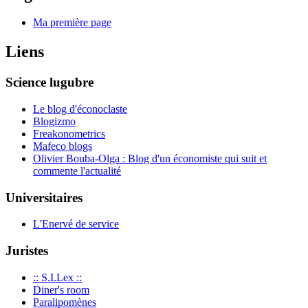
Ma première page
Liens
Science lugubre
Le blog d'éconoclaste
Blogizmo
Freakonometrics
Mafeco blogs
Olivier Bouba-Olga : Blog d'un économiste qui suit et
commente l'actualité
Universitaires
L'Enervé de service
Juristes
:: S.I.Lex ::
Diner's room
Paralipomènes