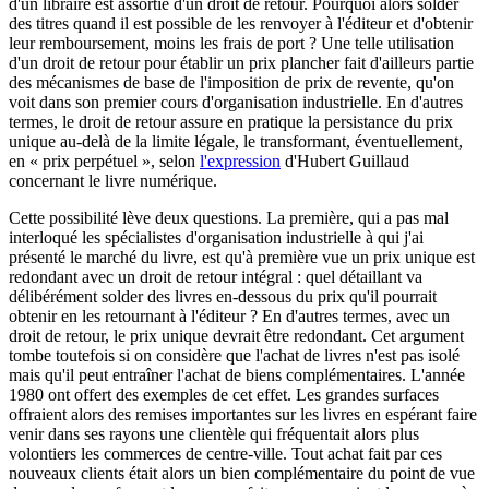
d'un libraire est assortie d'un droit de retour. Pourquoi alors solder
des titres quand il est possible de les renvoyer à l'éditeur et d'obtenir
leur remboursement, moins les frais de port ? Une telle utilisation
d'un droit de retour pour établir un prix plancher fait d'ailleurs partie
des mécanismes de base de l'imposition de prix de revente, qu'on
voit dans son premier cours d'organisation industrielle. En d'autres
termes, le droit de retour assure en pratique la persistance du prix
unique au-delà de la limite légale, le transformant, éventuellement,
en « prix perpétuel », selon
l'expression
d'Hubert Guillaud
concernant le livre numérique.
Cette possibilité lève deux questions. La première, qui a pas mal
interloqué les spécialistes d'organisation industrielle à qui j'ai
présenté le marché du livre, est qu'à première vue un prix unique est
redondant avec un droit de retour intégral : quel détaillant va
délibérément solder des livres en-dessous du prix qu'il pourrait
obtenir en les retournant à l'éditeur ? En d'autres termes, avec un
droit de retour, le prix unique devrait être redondant. Cet argument
tombe toutefois si on considère que l'achat de livres n'est pas isolé
mais qu'il peut entraîner l'achat de biens complémentaires. L'année
1980 ont offert des exemples de cet effet. Les grandes surfaces
offraient alors des remises importantes sur les livres en espérant faire
venir dans ses rayons une clientèle qui fréquentait alors plus
volontiers les commerces de centre-ville. Tout achat fait par ces
nouveaux clients était alors un bien complémentaire du point de vue