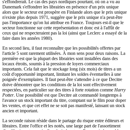
s'effondrerait. Le cas des pays nordiques pourtant, où on a vu au
Danemark s'effondrer les librairies en présence d'un prix unique
alors que le secteur est prospère en Finlande alors que le prix unique
n'existe plus depuis 1971, suggère que le prix unique n'a peut-être
pas l'importance qu'on lui attribue en France. Toujours est-il que le
secteur fonctionne sur cette représentation et donc est à l'affût de
ceux qui ne respecteraient pas la loi (ainsi que Leclerc a essayé de la
faire dans les années 1980).
En second lieu, il faut reconnaître que les possibilités offertes par
l'article 5 sont rarement utilisées. À mon sens pour deux raisons. La
première est que la plupart des librairies sont installées dans des
locaux étroits, soumis à la pression de loyers commerciaux
importants. Cela fait que le stockage long (six mois) de titres a un
coût d'opportunité important, limitant les soldes éventuelles à une
poignée d'exemplaires. Il faut peut-être s'attendre à ce que Decitre
doive démontrer que les conditions de la loi sont effectivement
respectées, en particulier sur des titres à forte rotation comme
Harry
Potter
. Une possibilité est que Decitre ait commandé longtemps à
l'avance un stock important du titre, comptant sur le film pour doper
les ventes, et que cet effet ne se soit pas manifesté, laissant un stock
ancien et important.
La seconde raison réside dans le partage du risque entre éditeurs et
libraires. Entre l'office et les notés, une large part de l'assortiment