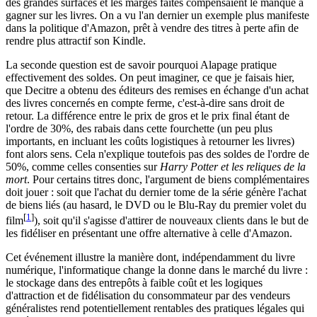
des grandes surfaces et les marges faites compensaient le manque à
gagner sur les livres. On a vu l'an dernier un exemple plus manifeste
dans la politique d'Amazon, prêt à vendre des titres à perte afin de
rendre plus attractif son Kindle.
La seconde question est de savoir pourquoi Alapage pratique
effectivement des soldes. On peut imaginer, ce que je faisais hier,
que Decitre a obtenu des éditeurs des remises en échange d'un achat
des livres concernés en compte ferme, c'est-à-dire sans droit de
retour. La différence entre le prix de gros et le prix final étant de
l'ordre de 30%, des rabais dans cette fourchette (un peu plus
importants, en incluant les coûts logistiques à retourner les livres)
font alors sens. Cela n'explique toutefois pas des soldes de l'ordre de
50%, comme celles consenties sur
Harry Potter et les reliques de la
mort
. Pour certains titres donc, l'argument de biens complémentaires
doit jouer : soit que l'achat du dernier tome de la série génère l'achat
de biens liés (au hasard, le DVD ou le Blu-Ray du premier volet du
[
1
]
film
), soit qu'il s'agisse d'attirer de nouveaux clients dans le but de
les fidéliser en présentant une offre alternative à celle d'Amazon.
Cet événement illustre la manière dont, indépendamment du livre
numérique, l'informatique change la donne dans le marché du livre :
le stockage dans des entrepôts à faible coût et les logiques
d'attraction et de fidélisation du consommateur par des vendeurs
généralistes rend potentiellement rentables des pratiques légales qui