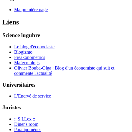
Ma première page
Liens
Science lugubre
Le blog d'éconoclaste
Blogizmo
Freakonometrics
Mafeco blogs
Olivier Bouba-Olga : Blog d'un économiste qui suit et
commente l'actualité
Universitaires
L'Enervé de service
Juristes
:: S.I.Lex ::
Diner's room
Paralipomènes