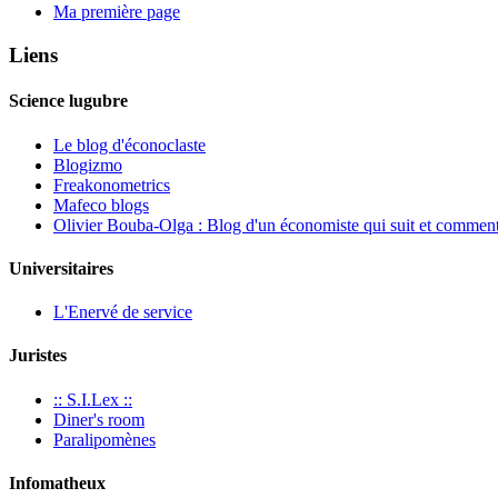
Ma première page
Liens
Science lugubre
Le blog d'éconoclaste
Blogizmo
Freakonometrics
Mafeco blogs
Olivier Bouba-Olga : Blog d'un économiste qui suit et commente
Universitaires
L'Enervé de service
Juristes
:: S.I.Lex ::
Diner's room
Paralipomènes
Infomatheux