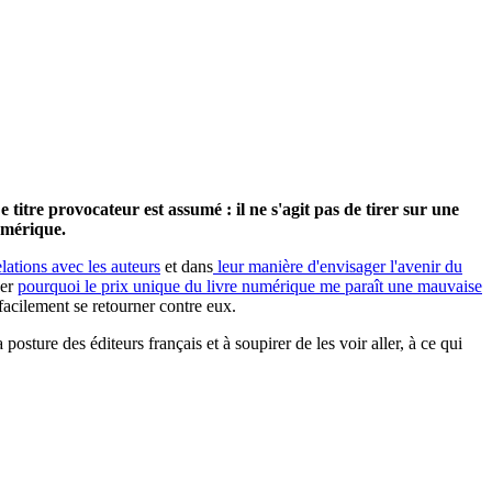
Le titre provocateur est assumé : il ne s'agit pas de tirer sur une
umérique.
elations avec les auteurs
et dans
leur manière d'envisager l'avenir du
uer
pourquoi le prix unique du livre numérique me paraît une mauvaise
facilement se retourner contre eux.
osture des éditeurs français et à soupirer de les voir aller, à ce qui