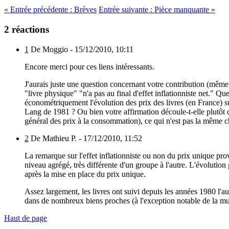
«
Entrée précédente :
Brèves
Entrée suivante :
Pièce manquante
»
2 réactions
1
De Moggio -
15/12/2010, 10:11
Encore merci pour ces liens intéressants.
J'aurais juste une question concernant votre contribution (même
"livre physique" "n'a pas au final d'effet inflationniste net." Q
économétriquement l'évolution des prix des livres (en France) su
Lang de 1981 ? Ou bien votre affirmation découle-t-elle plutôt de 
général des prix à la consommation), ce qui n'est pas la même c
2
De Mathieu P. -
17/12/2010, 11:52
La remarque sur l'effet inflationniste ou non du prix unique prov
niveau agrégé, très différente d'un groupe à l'autre. L'évolution 
après la mise en place du prix unique.
Assez largement, les livres ont suivi depuis les années 1980 l'a
dans de nombreux biens proches (à l'exception notable de la mus
Haut de page