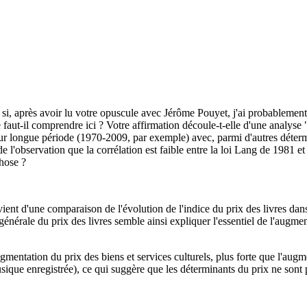
 si, après avoir lu votre opuscule avec Jérôme Pouyet, j'ai probablemen
ue faut-il comprendre ici ? Votre affirmation découle-t-elle d'une analyse
r longue période (1970-2009, par exemple) avec, parmi d'autres détermin
l'observation que la corrélation est faible entre la loi Lang de 1981 et l
hose ?
ient d'une comparaison de l'évolution de l'indice du prix des livres dans
générale du prix des livres semble ainsi expliquer l'essentiel de l'augmen
ugmentation du prix des biens et services culturels, plus forte que l'au
ique enregistrée), ce qui suggère que les déterminants du prix ne sont 