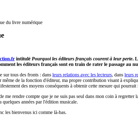
ue du livre numérique
ue
ction.fr
intitulé
Pourquoi les éditeurs français courent à leur perte
. 
mment les éditeurs français sont en train de rater le passage au n
e sur tous des fronts : dans
leurs relations avec les lecteurs
, dans
leurs r
r même de la fonction d'éditeur, ma propre contribution visant à expliq
nifestement des moyens conséquents à obtenir cette mesure qui pourrait 
e me rendre compte que je ne suis pas seul dans mon coin à regretter la p
a quelques années par l'édition musicale.
c les bienvenus ici comme là-bas.