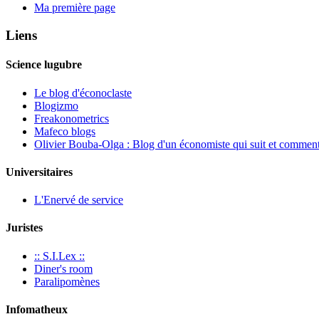
Ma première page
Liens
Science lugubre
Le blog d'éconoclaste
Blogizmo
Freakonometrics
Mafeco blogs
Olivier Bouba-Olga : Blog d'un économiste qui suit et commente
Universitaires
L'Enervé de service
Juristes
:: S.I.Lex ::
Diner's room
Paralipomènes
Infomatheux