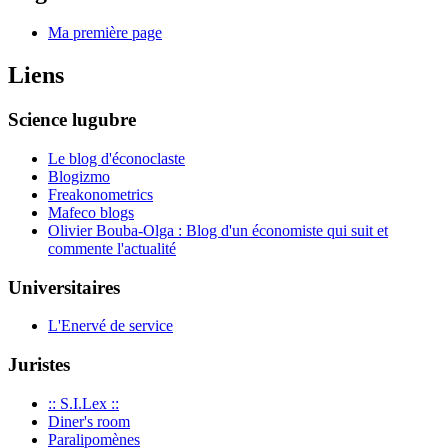
Ma première page
Liens
Science lugubre
Le blog d'éconoclaste
Blogizmo
Freakonometrics
Mafeco blogs
Olivier Bouba-Olga : Blog d'un économiste qui suit et
commente l'actualité
Universitaires
L'Enervé de service
Juristes
:: S.I.Lex ::
Diner's room
Paralipomènes