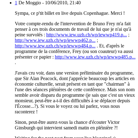
1
De Moggio -
10/06/2010, 21:40
Sympa, ce p'tit billet en live depuis Copenhague. Merci !
Votre compte-rendu de l'intervention de Bruno Frey m'a fait
penser à ces trois documents de travail de lui que je n'ai qu'à
peine survolés :
http://www.iew.uzh.ch/wp/iewwp419.p...
;
http://www.iew.uzh.ch/wp/iewwp462.p...
;
http://www.iew.uzh.ch/wp/iewwp484.p...
. Et, d'après le
programme de la conférence, Frey (ou son coauteur) va aussi
présenter ce papier :
http://www.iew.uzh.ch/wp/iewwp485.p...
.
J'avais cru voir, dans une version préliminaire du programme,
que Sir Alan Peacock, dont j'apprécie beaucoup les articles en
économie culturelle, serait présent en tant que "chairman" à
l'une des séances plénières de cette conférence. Mais son nom
semble avoir disparu du programme (je sais que c'est un vieux
monsieur, peut-être a-t-il des difficultés à se déplacer depuis
l'Écosse...?). Si vous le voyez ou lui parlez, vous nous
raconterez !
Sinon, peut-être aurez-vous la chance d'écouter Victor
Ginsburgh qui intervient samedi matin en pléinière ?!