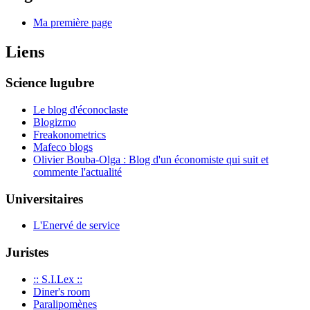
Ma première page
Liens
Science lugubre
Le blog d'éconoclaste
Blogizmo
Freakonometrics
Mafeco blogs
Olivier Bouba-Olga : Blog d'un économiste qui suit et
commente l'actualité
Universitaires
L'Enervé de service
Juristes
:: S.I.Lex ::
Diner's room
Paralipomènes