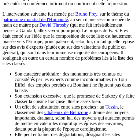
présentés en conférence infirment ou confirment cette impression.
L'intervention suivante fut menée par
Bruno Frey
, sur le thème du
patrimoine mondial de l'Humanité
, au sein d'une session menée de
main de maître par
David Throsby
(qui me fait irrésistiblement
penser à Gandalf, allez savoir pourquoi). Le propos de B. S. Frey
était centré sur l'idée que la composition de cette liste est hautement
biaisée vers l'Europe, principalement, selon lui, du fait qu'elle repose
sur des avis d'experts (plutôt que sur des valuations du public en
général), qui sont dans leur immense majorité des européens. Il
soulignait en outre un certain nombre de problèmes liés à la liste des
sites classés :
Son caractère arbitraire : des monuments très connus ou
considérés par les experts comme incontournables (la Tour
Eiffel, des temples perchés au Bouthan) ne figurent pas dans
la liste.
Son extension excessive, que la promesse de Sarkozy d'y faire
classer la cuisine française illustre assez bien.
Un effet de substitution entre sites proches : au
Tessin
, le
classement des
Châteaux de Bellizone
a drainé des moyens
importants, drainant, selon lui, des moyens qui auraient permis
de mettre en valeur les magnifiques églises des environs,
datant pour la plupart de l'époque carolingienne.
Elle peut entraîner des dégradations, désignant les sites