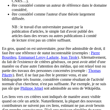
CNRS…),
être considéré comme un auteur de référence dans le domaine
considéré,
être considéré comme l'auteur d'une théorie largement
diffusée.
NB : le travail d'un universitaire passant par la
publication d'articles, le simple fait d'avoir publié des
articles dans des revues ou autres publications à comité
de lecture n'est pas un critère suffisant.
En gros, quand on est universitaire, pour être admissible de droit, il
faut être une référence de statut incontestable (exemples :
Pierre
Bourdieu
,
Emmanuel Leroy-Ladurie
,
Jean Tirole
). Alternativement,
du fait de l'existence de critères généraux, on peut avoir attiré d'une
manière ou d'une autre l'attention des médias, qui ont relayé tout ou
partie des travaux des personnes concernées (exemple :
Thomas
Piketty
). Bref, il ne faut pas être le premier venu, et une
bibliographie très fournie, considérée comme résultant de l'activité
normale d'un chercheur, n'est pas suffisante. Par exemple, je ne suis
pas sûr que
Philippe Jehiel
soit admissible au sens de Wikipédia.
Les liens vers ces critères sont indiqués de manière assez visible
quand on crée un article. Naturellement, la plupart des nouveaux
contributeurs ne suivent pas ces liens, estimant ne pas avoir besoin
d'en prendre connaissance. D'où une moisson régulière de pages,