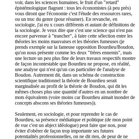
voir, dans les sciences humaines, le fruit d'un "retard"
épistémologique flagrant : tous les économistes (à peu près)
vous diront que l'économie c'est l'étude des ressources rares,
ou un truc du genre (pour résumer). En revanche, en
sociologie, j'ai eu x cours différents et autant de définitions de
la sociologie. Je veux dire que c'est une science qui n'est pas
encore parvenue à "trancher", à faire cette sélection entre les
théories les moins mauvaises et les théories fumeuses (je
prends exemple sur la fameuse opposition Bourdieu/Boudon,
qu'on nous présente comme les deux "frères ennemis", mais
une lecture un peu plus fine de leurs travaux respectifs montre
de façon incontestable que Bourdieu ne propose, en réalité,
une analyse qui n'est qu'un cas particulier de l'analyse de
Boudon. Autrement dit, dans un schéma de construction
scientifique traditionnel la théorie de Bourdieu serait
marginalisée au profit de la théorie de Boudon, qui dit les
mêmes choses plus une quantité d'autres en un nombre de
mots équivalents (voire moins car Bourdieu aimait inonder de
concepts abscons ses théories fumeuses)).
Seulement, en sociologie, et pour reprendre le cas de
Bourdieu, sa présence médiatique et politique (de mon point
de vue c'est un abject idéologue) peut faire que non, pour
éviter d'obérer de façon trop importante ses futures
potentialités professionnelles, on ne dit rien, de peur de ne