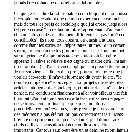
jamais être embauché dans tel ou tel laboratoire.
Ce que je vais dire là est probablement choquant et tout aussi
incomplet, ne résultant que de mon expérience personnelle,
mais de tous les profs de sociologie que j'ai croisé jusqu'alors
(et j'en ai croisé "un certain nombre" appartenant d'ailleurs
chacun à des écoles relativement différentes et pas forcément
conciliables), ils m'ont tous apparu, ou quasiment tous,
comme étant les sortes de "dépositaires ultimes" d'un certain
savoir, un peu comme les gourous d'une secte, fonctionnant
sur un principe d'apprentissage/cooptation, où le maître
apprend à l'élève et l'élève n'est digne du maître qu'à l'instant
où il lui obéit (en l'occurrence applique son prisme théorique).
Je me souviens d'ailleurs d'un prof, pour un mémoire que je
voulais éco-socio (il m'avait lui-même dit avoir, je cite, "la
double compétence" et accepter mon projet), me refiler des
articles uniquement de sociologie, et même de "son" école de
pensée, me conduisant finalement à aller voir ailleurs vite fait
bien fait (d'autant que dans ces articles de dizaines de pages
ne se trouvaient, au final, que quelques intuitions
potentiellement intéressantes, mais preuve je dirais que le tri
des théories n'a pas été fait, ou pas correctement fait). Mais
bref, ce comportement un peu "sectaire" peut donner aux
chefs de files la sensation totalement illusoire d'être
importants. Car tous sauf peut-être un et demi ne m'ont jamais