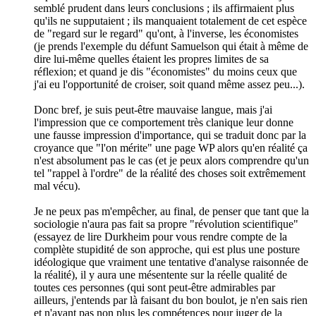
semblé prudent dans leurs conclusions ; ils affirmaient plus
qu'ils ne supputaient ; ils manquaient totalement de cet espèce
de "regard sur le regard" qu'ont, à l'inverse, les économistes
(je prends l'exemple du défunt Samuelson qui était à même de
dire lui-même quelles étaient les propres limites de sa
réflexion; et quand je dis "économistes" du moins ceux que
j'ai eu l'opportunité de croiser, soit quand même assez peu...).
Donc bref, je suis peut-être mauvaise langue, mais j'ai
l'impression que ce comportement très clanique leur donne
une fausse impression d'importance, qui se traduit donc par la
croyance que "l'on mérite" une page WP alors qu'en réalité ça
n'est absolument pas le cas (et je peux alors comprendre qu'un
tel "rappel à l'ordre" de la réalité des choses soit extrêmement
mal vécu).
Je ne peux pas m'empêcher, au final, de penser que tant que la
sociologie n'aura pas fait sa propre "révolution scientifique"
(essayez de lire Durkheim pour vous rendre compte de la
complète stupidité de son approche, qui est plus une posture
idéologique que vraiment une tentative d'analyse raisonnée de
la réalité), il y aura une mésentente sur la réelle qualité de
toutes ces personnes (qui sont peut-être admirables par
ailleurs, j'entends par là faisant du bon boulot, je n'en sais rien
et n'ayant pas non plus les compétences pour juger de la