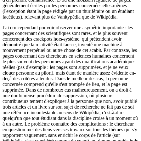
généralement écrites par les personnes concernées elles-mêmes
(l'exception étant la page rédigée par un thuriféraire ou un étudiant
facétieux), relevant plus de Vanitypédia que de Wikipédia.
J'ai cru cependant pouvoir observer une asymétrie importante : les
pages concernant des scientifiques sont rares, et le plus souvent
concernent des crackpots hors-système, qui prétendent avoir
démontré que la relativité était fausse, inventé une machine à
mouvement perpétuel ou autre chose de cet acabit. Par contraste, les
pages concernant des chercheurs en sciences humaines concernent
le plus souvent des personnes ayant des qualifications académiques
réelles (pas d'exemple : les pages sont supprimées, et je ne veux
clouer personne au pilori), mais étant de manière assez évidente en-
deçà des critères attendus. Dans le meilleur des cas, la personne
concernée comprend qu'elle s'est trompée de lieu, et la page est
supprimée. Dans de nombreux cas malheureusement, on a droit à
une douloureuse procédure de suppression, où plusieurs
contributeurs tentent d'expliquer à la personne que non, avoir publié
trois articles et un livre sur son sujet de recherche ne fait pas de soi
une référence incontestable au sens de Wikipédia, c'est-à-dire
quelqu'un que tout étudiant dans la discipline croise à un moment où
à un autre. Le problème connaître des complications : le chercheur
en question met des liens vers ses travaux sur tous les thèmes qui s'y
rapportent vaguement, sans enrichir le corps de l'article (sur
Wikipédia, c'est considéré comme du spam), ou donne un poids indu