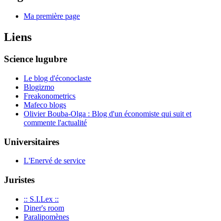
Ma première page
Liens
Science lugubre
Le blog d'éconoclaste
Blogizmo
Freakonometrics
Mafeco blogs
Olivier Bouba-Olga : Blog d'un économiste qui suit et
commente l'actualité
Universitaires
L'Enervé de service
Juristes
:: S.I.Lex ::
Diner's room
Paralipomènes