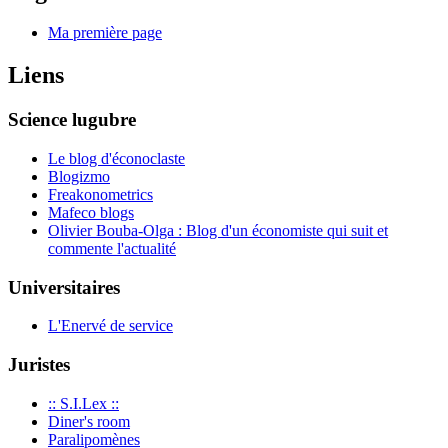
Ma première page
Liens
Science lugubre
Le blog d'éconoclaste
Blogizmo
Freakonometrics
Mafeco blogs
Olivier Bouba-Olga : Blog d'un économiste qui suit et
commente l'actualité
Universitaires
L'Enervé de service
Juristes
:: S.I.Lex ::
Diner's room
Paralipomènes