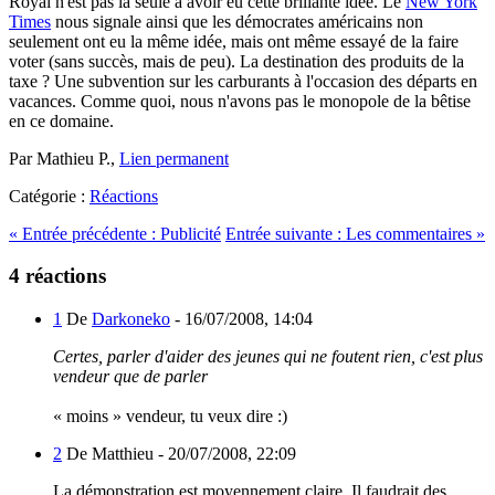
Royal n'est pas la seule à avoir eu cette brillante idée. Le
New York
Times
nous signale ainsi que les démocrates américains non
seulement ont eu la même idée, mais ont même essayé de la faire
voter (sans succès, mais de peu). La destination des produits de la
taxe ? Une subvention sur les carburants à l'occasion des départs en
vacances. Comme quoi, nous n'avons pas le monopole de la bêtise
en ce domaine.
Par Mathieu P.,
Lien permanent
Catégorie :
Réactions
«
Entrée précédente :
Publicité
Entrée suivante :
Les commentaires
»
4 réactions
1
De
Darkoneko
-
16/07/2008, 14:04
Certes, parler d'aider des jeunes qui ne foutent rien, c'est plus
vendeur que de parler
« moins » vendeur, tu veux dire :)
2
De Matthieu -
20/07/2008, 22:09
La démonstration est moyennement claire. Il faudrait des