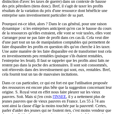
distinction d'avec les taxes de guerre) dans un contexte de hausse
des prix pétroliers (tiens donc). Bref, il s'agit de taxer les profits
résultats de la variation du prix d'une ressource dont bénéficie une
entreprise sans investissement particulier de sa part.
Pourquoi est-ce idiot, alors ? Dans le cas général, pour une raison
dynamique : si les entreprises anticipent qu'en cas le hausse du cours
de la ressources qu'elles extraient, elle vont se voir taxées, elles vont
s'arranger pour ne pas faire de profit dans ces cas-là. Cela veut dire
d'une part tout un tas de manipulation comptables qui permettent de
faire disparaître les profits en question dès qu'on cherche à les taxer.
Une autre manière de les faire disparaître est de transformer tout cela
en investissements peu rentables (puisque s'ils étaient rentables,
l'entreprise les ferait). Il faut se rappeler que les profits ainsi faits ne
restent pas dans la poche des actionnaires. Il sont soit consommés,
soit réinvestis dans des investissement qui sont, eux, rentables. Bref,
cela fournit tout un tas de mauvaises incitations.
Dans ce cas particulier, ce qui est fort est que l'utilisation proposée
des ressources est encore plus bête que la suggestion concernant leur
origine. S. Royal veut en effet nous faire pleurer sur les vieux
pauvres. Soit. Mais si j'en crois
l'INSEE
, il y a nettement plus de
jeunes pauvres que de vieux pauvres en France. Les 55 à 74 ans
sont ainsi la classe d'âge la moins touchée par la pauvreté. Certes,
parler d'aider des jeunes qui ne foutent rien, c'est moins vendeur que