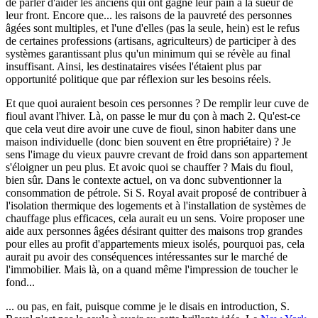
de parler d'aider les anciens qui ont gagné leur pain à la sueur de
leur front. Encore que... les raisons de la pauvreté des personnes
âgées sont multiples, et l'une d'elles (pas la seule, hein) est le refus
de certaines professions (artisans, agriculteurs) de participer à des
systèmes garantissant plus qu'un minimum qui se révèle au final
insuffisant. Ainsi, les destinataires visées l'étaient plus par
opportunité politique que par réflexion sur les besoins réels.
Et que quoi auraient besoin ces personnes ? De remplir leur cuve de
fioul avant l'hiver. Là, on passe le mur du çon à mach 2. Qu'est-ce
que cela veut dire avoir une cuve de fioul, sinon habiter dans une
maison individuelle (donc bien souvent en être propriétaire) ? Je
sens l'image du vieux pauvre crevant de froid dans son appartement
s'éloigner un peu plus. Et avoic quoi se chauffer ? Mais du fioul,
bien sûr. Dans le contexte actuel, on va donc subventionner la
consommation de pétrole. Si S. Royal avait proposé de contribuer à
l'isolation thermique des logements et à l'installation de systèmes de
chauffage plus efficaces, cela aurait eu un sens. Voire proposer une
aide aux personnes âgées désirant quitter des maisons trop grandes
pour elles au profit d'appartements mieux isolés, pourquoi pas, cela
aurait pu avoir des conséquences intéressantes sur le marché de
l'immobilier. Mais là, on a quand même l'impression de toucher le
fond...
... ou pas, en fait, puisque comme je le disais en introduction, S.