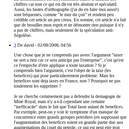
chiffres car tout ce qui est dit est très abstrait et spéculatif.
Aussi, les fautes d'orthographe (j'ai du en faire moi aussi!)
sont fréquentes, comme "le mur du çon" et rendent peu
crédible cet article un peu creux. En somme, cet article n'a fait
que de brouiller mon esprit et ne démontre rien puisque il n'y
a pas de chiffres, mais seulement de la spéculation anti-
Ségolène.
3
De david -
02/08/2008, 04:56
Une chose que je ne comprends pas aveec l'argument "taxer
ne sert a rien car ce sera anticipe par l'entreprise", c'est qu'est
ce l'empeche d'etre applique a toute taxation ? Si je
comprends bien l'argument, c'est l'objet de la taxe (les
benefices) qui pose particulierement probleme. Mais les
benefices sont deja taxes en France, non ? Pourquoi ne pas
totalement les supprimer ?
Je ne cherche certainement pas a defendre la demagogie de
Mme Royal, mais n'y a-t-il cependant une certaine
"inefficacite" dans le fait que Total fasse autant de benefices.
Par exemple, peut-on y voir le symptome d'un manque de
concurrence entre grands groupes petroliers (en supposant que
l'augmentation des benefices soient en grande partie due aux
augmentations du court du petrole, ce qui est peut etre trop