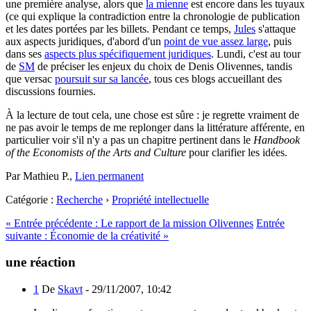
une première analyse, alors que
la mienne
est encore dans les tuyaux
(ce qui explique la contradiction entre la chronologie de publication
et les dates portées par les billets. Pendant ce temps,
Jules
s'attaque
aux aspects juridiques, d'abord d'un
point de vue assez large
, puis
dans ses
aspects plus spécifiquement juridiques
. Lundi, c'est au tour
de
SM
de préciser les enjeux du choix de Denis Olivennes, tandis
que versac
poursuit sur sa lancée
, tous ces blogs accueillant des
discussions fournies.
À la lecture de tout cela, une chose est sûre : je regrette vraiment de
ne pas avoir le temps de me replonger dans la littérature afférente, en
particulier voir s'il n'y a pas un chapitre pertinent dans le
Handbook
of the Economists of the Arts and Culture
pour clarifier les idées.
Par Mathieu P.,
Lien permanent
Catégorie :
Recherche
›
Propriété intellectuelle
«
Entrée précédente :
Le rapport de la mission Olivennes
Entrée
suivante :
Économie de la créativité
»
une réaction
1
De
Skavt
-
29/11/2007, 10:42