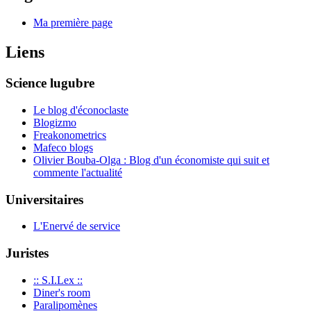
Ma première page
Liens
Science lugubre
Le blog d'éconoclaste
Blogizmo
Freakonometrics
Mafeco blogs
Olivier Bouba-Olga : Blog d'un économiste qui suit et
commente l'actualité
Universitaires
L'Enervé de service
Juristes
:: S.I.Lex ::
Diner's room
Paralipomènes