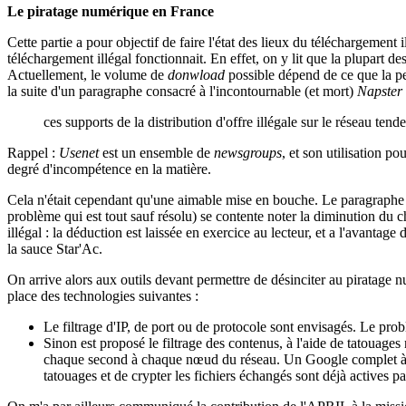
Le piratage numérique en France
Cette partie a pour objectif de faire l'état des lieux du téléchargemen
téléchargement illégal fonctionnait. En effet, on y lit que la plupart des
Actuellement, le volume de
donwload
possible dépend de ce que la 
la suite d'un paragraphe consacré à l'incontournable (et mort)
Napster
ces supports de la distribution d'offre illégale sur le réseau tend
Rappel :
Usenet
est un ensemble de
newsgroups
, et son utilisation p
degré d'incompétence en la matière.
Cela n'était cependant qu'une aimable mise en bouche. Le paragraphe s
problème qui est tout sauf résolu) se contente noter la diminution du c
illégal : la déduction est laissée en exercice au lecteur, et a l'avantage
la sauce Star'Ac.
On arrive alors aux outils devant permettre de désinciter au piratage n
place des technologies suivantes :
Le filtrage d'IP, de port ou de protocole sont envisagés. Le probl
Sinon est proposé le filtrage des contenus, à l'aide de tatouages
chaque second à chaque nœud du réseau. Un Google complet à tous
tatouages et de crypter les fichiers échangés sont déjà actives pa