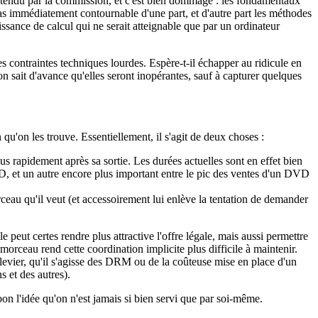
ntendu par la commission, et c'est bien dommage : les fondamentaux
pas immédiatement contournable d'une part, et d'autre part les méthodes
issance de calcul qui ne serait atteignable que par un ordinateur
des contraintes techniques lourdes. Espère-t-il échapper au ridicule en
 sait d'avance qu'elles seront inopérantes, sauf à capturer quelques
qu'on les trouve. Essentiellement, il s'agit de deux choses :
rapidement après sa sortie. Les durées actuelles sont en effet bien
DVD, et un autre encore plus important entre le pic des ventes d'un DVD
orceau qu'il veut (et accessoirement lui enlève la tentation de demander
e peut certes rendre plus attractive l'offre légale, mais aussi permettre
morceau rend cette coordination implicite plus difficile à maintenir.
 levier, qu'il s'agisse des DRM ou de la coûteuse mise en place d'un
s et des autres).
bon l'idée qu'on n'est jamais si bien servi que par soi-même.