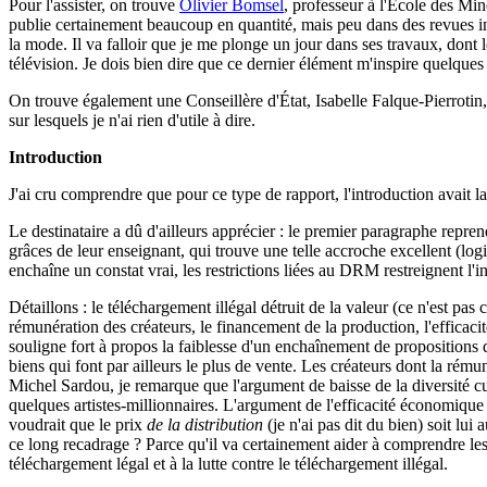
Pour l'assister, on trouve
Olivier Bomsel
, professeur à l'École des Min
publie certainement beaucoup en quantité, mais peu dans des revues int
la mode. Il va falloir que je me plonge un jour dans ses travaux, dont 
télévision. Je dois bien dire que ce dernier élément m'inspire quelques
On trouve également une Conseillère d'État, Isabelle Falque-Pierrotin,
sur lesquels je n'ai rien d'utile à dire.
Introduction
J'ai cru comprendre que pour ce type de rapport, l'introduction avait la r
Le destinataire a dû d'ailleurs apprécier : le premier paragraphe repre
grâces de leur enseignant, qui trouve une telle accroche excellent (logi
enchaîne un constat vrai, les restrictions liées au DRM restreignent l'
Détaillons : le téléchargement illégal détruit de la valeur (ce n'est pas
rémunération des créateurs, le financement de la production, l'efficacit
souligne fort à propos la faiblesse d'un enchaînement de propositions qui
biens qui font par ailleurs le plus de vente. Les créateurs dont la rému
Michel Sardou, je remarque que l'argument de baisse de la diversité cult
quelques artistes-millionnaires. L'argument de l'efficacité économique 
voudrait que le prix
de la distribution
(je n'ai pas dit du bien) soit lui
ce long recadrage ? Parce qu'il va certainement aider à comprendre les e
téléchargement légal et à la lutte contre le téléchargement illégal.