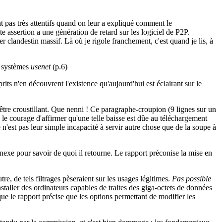
nt pas très attentifs quand on leur a expliqué comment le
tte assertion a une génération de retard sur les logiciel de P2P.
r clandestin massif. Là où je rigole franchement, c'est quand je lis, à
s systèmes
usenet
(p.6)
rits n'en découvrent l'existence qu'aujourd'hui est éclairant sur le
tre croustillant. Que nenni ! Ce paragraphe-croupion (9 lignes sur un
 le courage d'affirmer qu'une telle baisse est dûe au téléchargement
te n'est pas leur simple incapacité à servir autre chose que de la soupe à
nnexe pour savoir de quoi il retourne. Le rapport préconise la mise en
re, de tels filtrages pèseraient sur les usages légitimes.
Pas possible
nstaller des ordinateurs capables de traites des giga-octets de données
e le rapport précise que les options permettant de modifier les