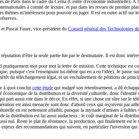
es de Paris dans le cadre du Cerna (Centre d'économie industrielle). À l
ernationales à comité de lecture, et pas dans les revues de premier pla
les thèmes m'intéressent pour pouvoir en juger. Il est en outre actif sur
 réserves.
 et Pascal Faure, vice-président du
Conseil général des Technologies de
éputation d'être la seule partie lue par le destinataire. Il est donc intéres
nd pratiquement mot pour mot la lettre de mission. Cette technique est c
que, puisque c'est l'enseignant lui-même qui en a eu l'idée). Je passe su
intérêt du téléchargement légal, et un enchaînement de pétitions de princi
 ce à quoi conclut
cette étude
qui malgré son retentissement, a dû échappe
é économique de la distribution et la diversité culturelle, donc l'identité
 part aussi vite dans le décor. En effet, si une chose est sûre sur le télé
nération est ainsi menacée sont donc d'abord ceux qui reçoivent par aille
urelle en est nettement affaibli, puisque la myriade d'artistes à faibles 
de la distribution est lui aussi audacieux : le coût marginal de la distr
 aussi nul. Reste le plat de résistance, la production, qui finalement est 
njeux des recommandations qui suivent, en particulier l'inversion qui est 