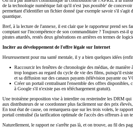
On m'a par ailleurs communiqué la contribution de l'APRIL à la missi
de la technologie numérique fait qu'il n'est
'pas possible
' de concevoir
permettant d'identifier un fichier donné (par exemple savoir s'il s'agit
quantique.
Bref, à la lecture de l'annexe, il est clair que le rapporteur prend ses
comptant sur l'incompétence de son commanditaire ? Toujours est-il qu
pirates attardés, restés deux générations en arrières en termes de logici
Inciter au développement de l'offre légale sur Internet
Heureusement pour ma santé mentale, il y a bien quelques idées (enfin, 
Raccourcir les fenêtres de chronologie des médias, de manière 
trop longues au regard du cycle de vie des films, puisqu'il exist
et sa diffusion sur des canaux payants (télévision payante ou 
Créer un portail centralisant l'ensemble des offres disponibles, 
à Google s'il n'existe pas en téléchargement gratuit).
Une troisième proposition vise à interdire ou restreindre les DRM qui lim
aux distributeurs de se coordonner plus facilement sur des prix élevés,
En tout état de cause, on remarquera que sur les trois volets, le rappo
portail centralisé (la tarification optimale de l'accès des offreurs à u
Naturellement, le rapport ne s'arrête pas là, et on trouve, au fil des p