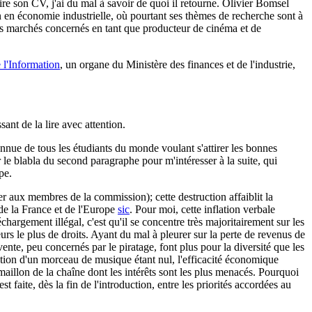
ire son CV, j'ai du mal à savoir de quoi il retourne. Olivier Bomsel
n en économie industrielle, où pourtant ses thèmes de recherche sont à
 les marchés concernés en tant que producteur de cinéma et de
 l'Information
, un organe du Ministère des finances et de l'industrie,
sant de la lire avec attention.
onnue de tous les étudiants du monde voulant s'attirer les bonnes
r le blabla du second paragraphe pour m'intéresser à la suite, qui
pe.
r aux membres de la commission); cette destruction affaiblit la
 de la France et de l'Europe
sic
. Pour moi, cette inflation verbale
chargement illégal, c'est qu'il se concentre très majoritairement sur les
urs le plus de droits. Ayant du mal à pleurer sur la perte de revenus de
vente, peu concernés par le piratage, font plus pour la diversité que les
ibution d'un morceau de musique étant nul, l'efficacité économique
le maillon de la chaîne dont les intérêts sont les plus menacés. Pourquoi
faite, dès la fin de l'introduction, entre les priorités accordées au