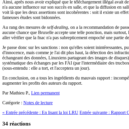
Ainsi, après nous avoir expliqué que le téléchargement illégal avait 
n'a aucune influence sur son succès en salle, et que la diffusion en s
voit là que les deux assertions sont incohérentes : soit il existe un effe
fameuses études sont bidonnées.
Au rang des mesures de
self-dealing
, on a la recommandation de passer
aucune chance que Bruxelle accepte une telle ponction, mais surtout, l
aller vérifier que la fnac n'a pas subrepticement empoché une partie de
Je passe donc sur les sanctions : non qu'elles soient inintéressantes, 
d'innocence, mais comme je l'ai dit plus haut, la détection des infract
échangeant des données, Linuxiens partageant des images de disques). Ce
systématique des échanges par les FAI (par l'intermédiaire des trucbox),
(sous-entendu : elle a tort, et l'acceptera un jour).
En conclusion, on a tous les ingrédients du mauvais rapport : incompé
augmenter les profits des auteurs du rapport.
Par Mathieu P.,
Lien permanent
Catégorie :
Notes de lecture
«
Entrée précédente :
En lisant la loi LRU
Entrée suivante :
Rapport O
34 réactions