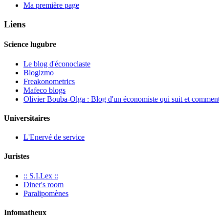
Ma première page
Liens
Science lugubre
Le blog d'éconoclaste
Blogizmo
Freakonometrics
Mafeco blogs
Olivier Bouba-Olga : Blog d'un économiste qui suit et commente
Universitaires
L'Enervé de service
Juristes
:: S.I.Lex ::
Diner's room
Paralipomènes
Infomatheux