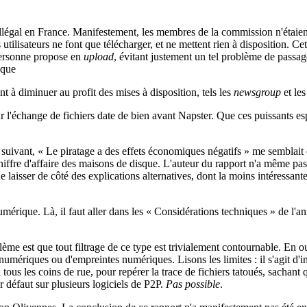
t illégal en France. Manifestement, les membres de la commission n'étaie
 utilisateurs ne font que télécharger, et ne mettent rien à disposition. Ce
personne propose en
upload
, évitant justement un tel problème de passage
que
ent à diminuer au profit des mises à disposition, tels les
newsgroup
et le
our l'échange de fichiers date de bien avant Napster. Que ces puissants esp
uivant, « Le piratage a des effets économiques négatifs » me semblait ê
hiffre d'affaire des maisons de disque. L'auteur du rapport n'a même pas
 de laisser de côté des explications alternatives, dont la moins intéressan
umérique. Là, il faut aller dans les « Considérations techniques » de l'a
ème est que tout filtrage de ce type est trivialement contournable. En out
 numériques ou d'empreintes numériques. Lisons les limites : il s'agit d'i
 les coins de rue, pour repérer la trace de fichiers tatoués, sachant qu
r défaut sur plusieurs logiciels de P2P.
Pas possible
.