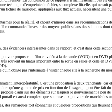
on Olivennes. La conclusion de ce rapport n'a manifestement pas été e
 une technique d'empreinte de fichier, si complexe fût-elle, qui ne soit 
 d'un fichier de musique), appliquées aux flux actuels, nécessitent une pu
 fantasmes pour la réalité, et choisit d'ignorer dans ses recommandations 
'il recommande d'investir des moyens publics dans des solutions dont on
els.
des évidences) intéressantes dans ce rapport, et c'est dans cette section 
à pouvoir proposer un film en vidéo à la demande (VOD) et en DVD plus 
e très souvent un hiatus important entre la sortie en salles et celle en 
VOD).
ce qui n'oblige pas l'internaute à visiter chaque site à la recherche du m
itent l'interopérabilité. C'est une proposition à deux tranchants, car ell
 alors qu'une gamme de prix en fonction de l'usage qui peut être fait du 
rt propose d'agir sur des éléments sur lesquels le gouvernement a peu de
n tel portail est aussi complexe que soumise aux pouvoirs de marché des un
ages, des remarques fort étonnantes et quelques propositions qui fleurent 