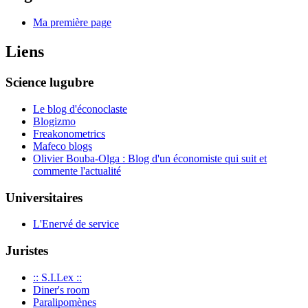
Ma première page
Liens
Science lugubre
Le blog d'éconoclaste
Blogizmo
Freakonometrics
Mafeco blogs
Olivier Bouba-Olga : Blog d'un économiste qui suit et
commente l'actualité
Universitaires
L'Enervé de service
Juristes
:: S.I.Lex ::
Diner's room
Paralipomènes