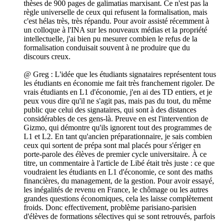
thèses de 900 pages de galimatias marxisant. Ce n'est pas la
règle universelle de ceux qui refusent la formalisation, mais
c'est hélas très, très répandu. Pour avoir assisté récemment à
un colloque à l'INA sur les nouveaux médias et la propriété
intellectuelle, j'ai bien pu mesurer combien le refus de la
formalisation conduisait souvent à ne produire que du
discours creux.
@ Greg : L'idée que les étudiants signataires représentent tous
les étudiants en économie me fait très franchement rigoler. De
vrais étudiants en L1 d'économie, j'en ai des TD entiers, et je
peux vous dire qu'il ne s'agit pas, mais pas du tout, du même
public que celui des signataires, qui sont à des distances
considérables de ces gens-là. Preuve en est l'intervention de
Gizmo, qui démontre qu'ils ignorent tout des programmes de
L1 et L2. En tant qu'ancien préparationnaire, je sais combien
ceux qui sortent de prépa sont mal placés pour s'ériger en
porte-parole des élèves de premier cycle universitaire. À ce
titre, un commentaire à l'article de Libé était très juste : ce que
voudraient les étudiants en L1 d'économie, ce sont des maths
financières, du management, de la gestion. Pour avoir essayé,
les inégalités de revenu en France, le chômage ou les autres
grandes questions économiques, cela les laisse complètement
froids. Donc effectivement, problème parisiano-parisien
d'élèves de formations sélectives qui se sont retrouvés, parfois