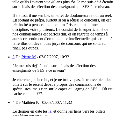
telle qu'ils l'avaient vue 40 ans plus tôt. Je me suis déjà étendu
sur le biais de sélection des enseignants de SES à ce niveau.
Il a aussi, il me semble, un effet de douloureux retour au réel.
En sortant de prépa, surtout si on a réussi le concours, on est
très incité à penser qu'on peut maîtriser en un an une
discipline, voire plusieurs. Le constat de la superficialité de
nos connaissances est parfois dur, et on regrette de temps à
autres ce sentiment d'omnipotence intellectuelle qui sert tant à
faire illusion devant des jurys de concours qui ne sont, au
final, pas dupes.
3
De
Pierre M
-
03/07/2007, 10:32
"Je me suis déjà étendu sur le biais de sélection des
enseignants de SES à ce niveau"
Je cherche, je cherche, et je ne trouve pas. Je trouve bien des
billets sur le récent débat à propos des commissions de
spécialistes, mais rien sur le capes ou l'agreg de SES... Où est
caché ce billet ???
4
De Mathieu P. -
03/07/2007, 11:32
Le dernier en date les
là
, et donne les liens vers les billets
précédent sur ce sujet.