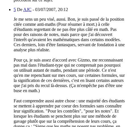
5
De
AJC
-
03/07/2007, 20:12
Je me sens un peu visé, aussi. Bon, je suis passé de la position
citée comme anti-maths (Pour résumer à mort.) à celle
d'étudiants regrettant de ne pas être plus câlé en math. Pas
pour des raisons de notes, mais parce que j'ai découvert
l'interêt qu'avaient les mathématiques dans certains modèles.
Ces derniers, loin d'être fantasques, servant de fondation à une
analyse plus réaliste.
Pour ça, je suis assez d'accord avec Gizmo, me reconnaissant
pas mal dans l'étudiant-type qui ne comprenait pas pourquoi
on utilisait autant de maths, pendant une période. Ce n'est
qu'en me repenchant sur mes cours, sur certaines formules, sur
la signification de ces dernières, c'est en lisant certains auteurs
que j'ai pris du recul là-dessus. (Ça m'empêche pas d'être une
buse en math.)
Faut comprendre aussi autre chose : une majorité des étudiants
se mettent à apprendre par coeur des formules sans connaître
leur signification. "Pour les contrôles", "pour les notes". Et
lorsque les étudiants se penchent plus sur une méthode de
gavage plutôt que sur la compréhension de leurs cours, ça
donne ça : "Signe que les maths ne posent pas problème, en