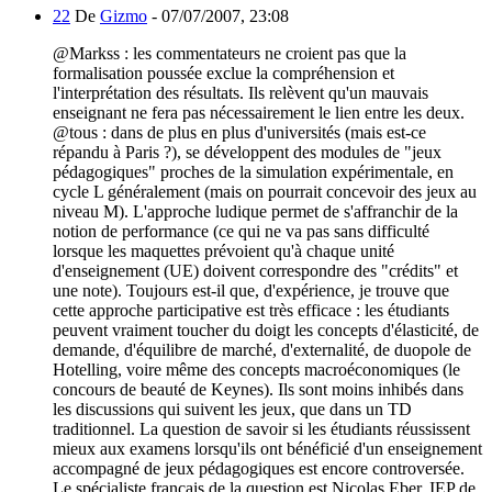
22
De
Gizmo
-
07/07/2007, 23:08
@Markss : les commentateurs ne croient pas que la
formalisation poussée exclue la compréhension et
l'interprétation des résultats. Ils relèvent qu'un mauvais
enseignant ne fera pas nécessairement le lien entre les deux.
@tous : dans de plus en plus d'universités (mais est-ce
répandu à Paris ?), se développent des modules de "jeux
pédagogiques" proches de la simulation expérimentale, en
cycle L généralement (mais on pourrait concevoir des jeux au
niveau M). L'approche ludique permet de s'affranchir de la
notion de performance (ce qui ne va pas sans difficulté
lorsque les maquettes prévoient qu'à chaque unité
d'enseignement (UE) doivent correspondre des "crédits" et
une note). Toujours est-il que, d'expérience, je trouve que
cette approche participative est très efficace : les étudiants
peuvent vraiment toucher du doigt les concepts d'élasticité, de
demande, d'équilibre de marché, d'externalité, de duopole de
Hotelling, voire même des concepts macroéconomiques (le
concours de beauté de Keynes). Ils sont moins inhibés dans
les discussions qui suivent les jeux, que dans un TD
traditionnel. La question de savoir si les étudiants réussissent
mieux aux examens lorsqu'ils ont bénéficié d'un enseignement
accompagné de jeux pédagogiques est encore controversée.
Le spécialiste français de la question est Nicolas Eber, IEP de