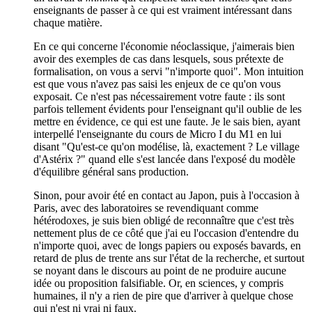
enseignants de passer à ce qui est vraiment intéressant dans
chaque matière.
En ce qui concerne l'économie néoclassique, j'aimerais bien
avoir des exemples de cas dans lesquels, sous prétexte de
formalisation, on vous a servi "n'importe quoi". Mon intuition
est que vous n'avez pas saisi les enjeux de ce qu'on vous
exposait. Ce n'est pas nécessairement votre faute : ils sont
parfois tellement évidents pour l'enseignant qu'il oublie de les
mettre en évidence, ce qui est une faute. Je le sais bien, ayant
interpellé l'enseignante du cours de Micro I du M1 en lui
disant "Qu'est-ce qu'on modélise, là, exactement ? Le village
d'Astérix ?" quand elle s'est lancée dans l'exposé du modèle
d'équilibre général sans production.
Sinon, pour avoir été en contact au Japon, puis à l'occasion à
Paris, avec des laboratoires se revendiquant comme
hétérodoxes, je suis bien obligé de reconnaître que c'est très
nettement plus de ce côté que j'ai eu l'occasion d'entendre du
n'importe quoi, avec de longs papiers ou exposés bavards, en
retard de plus de trente ans sur l'état de la recherche, et surtout
se noyant dans le discours au point de ne produire aucune
idée ou proposition falsifiable. Or, en sciences, y compris
humaines, il n'y a rien de pire que d'arriver à quelque chose
qui n'est ni vrai ni faux.