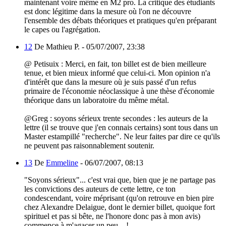
maintenant voire même en M2 pro. La critique des étudiants
est donc légitime dans la mesure où l'on ne découvre
l'ensemble des débats théoriques et pratiques qu'en préparant
le capes ou l'agrégation.
12
De Mathieu P. -
05/07/2007, 23:38
@ Petisuix : Merci, en fait, ton billet est de bien meilleure
tenue, et bien mieux informé que celui-ci. Mon opinion n'a
d'intérêt que dans la mesure où je suis passé d'un refus
primaire de l'économie néoclassique à une thèse d'économie
théorique dans un laboratoire du même métal.
@Greg : soyons sérieux trente secondes : les auteurs de la
lettre (il se trouve que j'en connais certains) sont tous dans un
Master estampillé "recherche". Ne leur faites par dire ce qu'ils
ne peuvent pas raisonnablement soutenir.
13
De
Emmeline
-
06/07/2007, 08:13
"Soyons sérieux"... c'est vrai que, bien que je ne partage pas
les convictions des auteurs de cette lettre, ce ton
condescendant, voire méprisant (qu'on retrouve en bien pire
chez Alexandre Delaigue, dont le dernier billet, quoique fort
spirituel et pas si bête, ne l'honore donc pas à mon avis)
commence à m'agacer un peu... !