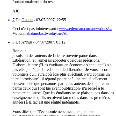
foutant totalement du reste...
AJC
7
De
Gizmo
-
03/07/2007, 22:55
Ceci n'est pas inintéressant :
www.ederman.com/new/docs/...
Vu ici
mahalanobis.twoday.net/st...
8
De Arthur -
04/07/2007, 03:12
Bonjour,
je suis un des auteurs de la lettre ouverte parue dans
Libérartion, et j'aimerais apporter quelques précisions.
D'abord, le titre ("Les étudiants en économie s'ennuient") n'a
pas été ajouté par la rédaction de Libération. Je vous accorde
volontiers qu'il aurait pû être plus alléchant. Parti comme un
titre "provisoire", il répond pourtant à une réalité tellement
consensuelle que personne -parmi les auteurs de la lettre ou
parmi ceux qui l'ont lue avant publication- n'a pensé à le
remettre en cause. Que les étudiants ne se plaisent pas dans les
enseignements qu'ils reçoivent (au moins dans les premières
années) à la fac est une réalité indéniable.
Vous dites que "l'économie néoclassique que nous