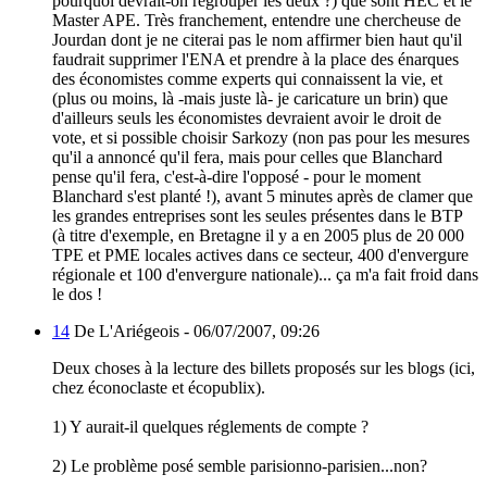
pourquoi devrait-on regrouper les deux ?) que sont HEC et le
Master APE. Très franchement, entendre une chercheuse de
Jourdan dont je ne citerai pas le nom affirmer bien haut qu'il
faudrait supprimer l'ENA et prendre à la place des énarques
des économistes comme experts qui connaissent la vie, et
(plus ou moins, là -mais juste là- je caricature un brin) que
d'ailleurs seuls les économistes devraient avoir le droit de
vote, et si possible choisir Sarkozy (non pas pour les mesures
qu'il a annoncé qu'il fera, mais pour celles que Blanchard
pense qu'il fera, c'est-à-dire l'opposé - pour le moment
Blanchard s'est planté !), avant 5 minutes après de clamer que
les grandes entreprises sont les seules présentes dans le BTP
(à titre d'exemple, en Bretagne il y a en 2005 plus de 20 000
TPE et PME locales actives dans ce secteur, 400 d'envergure
régionale et 100 d'envergure nationale)... ça m'a fait froid dans
le dos !
14
De L'Ariégeois -
06/07/2007, 09:26
Deux choses à la lecture des billets proposés sur les blogs (ici,
chez éconoclaste et écopublix).
1) Y aurait-il quelques réglements de compte ?
2) Le problème posé semble parisionno-parisien...non?