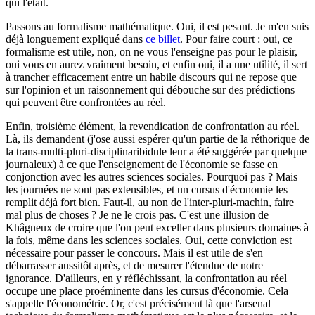
qui l'était.
Passons au formalisme mathématique. Oui, il est pesant. Je m'en suis
déjà longuement expliqué dans
ce billet
. Pour faire court : oui, ce
formalisme est utile, non, on ne vous l'enseigne pas pour le plaisir,
oui vous en aurez vraiment besoin, et enfin oui, il a une utilité, il sert
à trancher efficacement entre un habile discours qui ne repose que
sur l'opinion et un raisonnement qui débouche sur des prédictions
qui peuvent être confrontées au réel.
Enfin, troisième élément, la revendication de confrontation au réel.
Là, ils demandent (j'ose aussi espérer qu'un partie de la réthorique de
la trans-multi-pluri-disciplinaribidule leur a été suggérée par quelque
journaleux) à ce que l'enseignement de l'économie se fasse en
conjonction avec les autres sciences sociales. Pourquoi pas ? Mais
les journées ne sont pas extensibles, et un cursus d'économie les
remplit déjà fort bien. Faut-il, au non de l'inter-pluri-machin, faire
mal plus de choses ? Je ne le crois pas. C'est une illusion de
Khâgneux de croire que l'on peut exceller dans plusieurs domaines à
la fois, même dans les sciences sociales. Oui, cette conviction est
nécessaire pour passer le concours. Mais il est utile de s'en
débarrasser aussitôt après, et de mesurer l'étendue de notre
ignorance. D'ailleurs, en y réfléchissant, la confrontation au réel
occupe une place proéminente dans les cursus d'économie. Cela
s'appelle l'économétrie. Or, c'est précisément là que l'arsenal