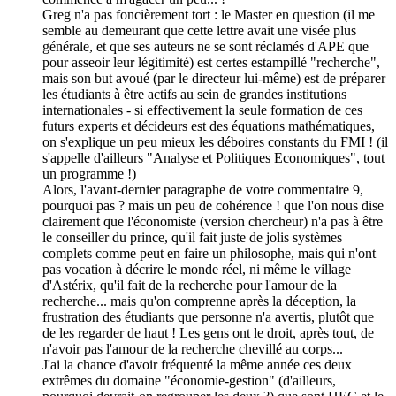
Greg n'a pas foncièrement tort : le Master en question (il me
semble au demeurant que cette lettre avait une visée plus
générale, et que ses auteurs ne se sont réclamés d'APE que
pour asseoir leur légitimité) est certes estampillé "recherche",
mais son but avoué (par le directeur lui-même) est de préparer
les étudiants à être actifs au sein de grandes institutions
internationales - si effectivement la seule formation de ces
futurs experts et décideurs est des équations mathématiques,
on s'explique un peu mieux les déboires constants du FMI ! (il
s'appelle d'ailleurs "Analyse et Politiques Economiques", tout
un programme !)
Alors, l'avant-dernier paragraphe de votre commentaire 9,
pourquoi pas ? mais un peu de cohérence ! que l'on nous dise
clairement que l'économiste (version chercheur) n'a pas à être
le conseiller du prince, qu'il fait juste de jolis systèmes
complets comme peut en faire un philosophe, mais qui n'ont
pas vocation à décrire le monde réel, ni même le village
d'Astérix, qu'il fait de la recherche pour l'amour de la
recherche... mais qu'on comprenne après la déception, la
frustration des étudiants que personne n'a avertis, plutôt que
de les regarder de haut ! Les gens ont le droit, après tout, de
n'avoir pas l'amour de la recherche chevillé au corps...
J'ai la chance d'avoir fréquenté la même année ces deux
extrêmes du domaine "économie-gestion" (d'ailleurs,