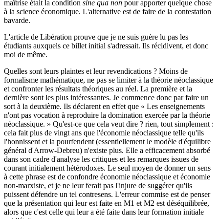
maîtrise était la condition
sine qua non
pour apporter quelque chose
à la science économique. L'alternative est de faire de la contestation
bavarde.
L'article de Libération prouve que je ne suis guère lu pas les
étudiants auxquels ce billet initial s'adressait. Ils récidivent, et donc
moi de même.
Quelles sont leurs plaintes et leur revendications ? Moins de
formalisme mathématique, ne pas se limiter à la théorie néoclassique
et confronter les résultats théoriques au réel. La première et la
dernière sont les plus intéressantes. Je commence donc par faire un
sort à la deuxième. Ils déclarent en effet que « Les enseignements
n'ont pas vocation à reproduire la domination exercée par la théorie
néoclassique. » Qu'est-ce que cela veut dire ? rien, tout simplement :
cela fait plus de vingt ans que l'économie néoclassique telle qu'ils
l'honnissent et la pourfendent (essentiellement le modèle d'équilibre
général d'Arrow-Debreu) n'existe plus. Elle a efficacement absorbé
dans son cadre d'analyse les critiques et les remarques issues de
courant initialement hétérodoxes. Le seul moyen de donner un sens
à cette phrase est de confondre économie néoclassique et économie
non-marxiste, et je ne leur ferait pas l'injure de suggérer qu'ils
puissent défendre un tel contresens. L'erreur commise est de penser
que la présentation qui leur est faite en M1 et M2 est déséquilibrée,
alors que c'est celle qui leur a été faite dans leur formation initiale