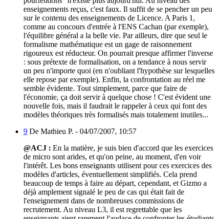
pourfendons" n'existe plus aujourd'hui. Au niveau des
enseignements reçus, c'est faux. Il suffit de se pencher un peu
sur le contenu des enseignements de Licence. A Paris 1,
comme au concours d'entrée à l'ENS Cachan (par exemple),
l'équilibre général a la belle vie. Par ailleurs, dire que seul le
formalisme mathématique est un gage de raisonnement
rigoureux est réducteur. On pourrait presque affirmer l'inverse
: sous prétexte de formalisation, on a tendance à nous servir
un peu n'importe quoi (en n'oubliant l'hypothèse sur lesquelles
elle repose par exemple). Enfin, la confrontation au réel me
semble évidente. Tout simplement, parce que faire de
l'économie, ça doit servir à quelque chose ! C'est évident une
nouvelle fois, mais il faudrait le rappeler à ceux qui font des
modèles théoriques très formalisés mais totalement inutiles...
9
De Mathieu P. -
04/07/2007, 10:57
@ACJ :
En la matière, je suis bien d'accord que les exercices
de micro sont arides, et qu'on peine, au moment, d'en voir
l'intérêt. Les bons enseignants utilisent pour ces exercices des
modèles d'articles, éventuellement simplifiés. Cela prend
beaucoup de temps à faire au départ, cependant, et Gizmo a
déjà amplement signalé le peu de cas qui était fait de
l'enseignement dans de nombreuses commissions de
recrutement. Au niveau L3, il est regrettable que les
enseignants aient rarement l'audace de confronter les étudiants