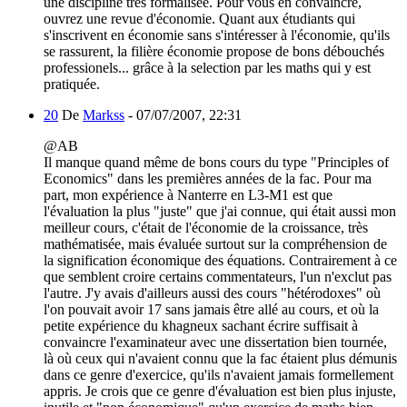
une discipline très formalisée. Pour vous en convaincre,
ouvrez une revue d'économie. Quant aux étudiants qui
s'inscrivent en économie sans s'intéresser à l'économie, qu'ils
se rassurent, la filière économie propose de bons débouchés
professionels... grâce à la selection par les maths qui y est
pratiquée.
20
De
Markss
-
07/07/2007, 22:31
@AB
Il manque quand même de bons cours du type "Principles of
Economics" dans les premières années de la fac. Pour ma
part, mon expérience à Nanterre en L3-M1 est que
l'évaluation la plus "juste" que j'ai connue, qui était aussi mon
meilleur cours, c'était de l'économie de la croissance, très
mathématisée, mais évaluée surtout sur la compréhension de
la signification économique des équations. Contrairement à ce
que semblent croire certains commentateurs, l'un n'exclut pas
l'autre. J'y avais d'ailleurs aussi des cours "hétérodoxes" où
l'on pouvait avoir 17 sans jamais être allé au cours, et où la
petite expérience du khagneux sachant écrire suffisait à
convaincre l'examinateur avec une dissertation bien tournée,
là où ceux qui n'avaient connu que la fac étaient plus démunis
dans ce genre d'exercice, qu'ils n'avaient jamais formellement
appris. Je crois que ce genre d'évaluation est bien plus injuste,