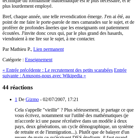
technique du formalisme mathématique est le plus nécessaire, et le
plus lourdement employé.
Bref, chaque année, une telle revendication émerge. J'en ai été, au
point de me faire le porte-parole de mes camarades sur le sujet, et de
proférer de profondes âneries que les enseignants ont patiemment
écoutées. J'invite donc ceux qui, par le plus grand des hasards,
viendraient à me lire sur le sujet, à me contacter.
Par Mathieu P.,
Lien permanent
Catégorie :
Enseignement
«
Entrée précédente :
Le recrutement des petits scarabées
Entrée
suivante :
Amusons-nous avec Wikipedia
»
44 réactions
1
De
Gizmo
-
02/07/2007, 17:21
Cela s'appelle "vieillir" ? Plus sérieusement, je partage ce que
vous écrivez, notamment sur l'utilité des mathématiques (je
m'accorde ici une pause récréative dans un modèle à deux
pays, deux générations, un cycle démographique, un système
de retraite et de l'immigration...). Plutôt que de balayer d'un
revers de main ce qu'écrivent DES étudiants, il faut quand