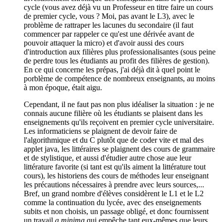
cycle (vous avez déjà vu un Professeur en titre faire un cours
de premier cycle, vous ? Moi, pas avant le L3), avec le
problème de rattraper les lacunes du secondaire (il faut
commencer par rappeler ce qu'est une dérivée avant de
pouvoir attaquer la micro) et d'avoir aussi des cours
d'introduction aux filières plus professionalisantes (sous peine
de perdre tous les étudiants au profit des filières de gestion).
En ce qui concerne les prépas, j'ai déjà dit à quel point le
porblème de compétence de nombreux enseignants, au moins
à mon époque, était aigu.
Cependant, il ne faut pas non plus idéaliser la situation : je ne
connais aucune filière où les étudiants se plaisent dans les
enseignements qu'ils reçoivent en premier cycle universitaire.
Les informaticiens se plaignent de devoir faire de
l'algorithmique et du C plutôt que de coder vite et mal des
applet java, les littéraires se plaignent des cours de grammaire
et de stylistique, et aussi d'étudier autre chose aue leur
littérature favorite (si tant est qu'ils aiment la littérature tout
cours), les historiens des cours de méthodes leur enseignant
les précautions nécessaires à prendre avec leurs sources,...
Bref, un grand nombre d'élèves considèrent le L1 et le L2
comme la continuation du lycée, avec des enseignements
subits et non choisis, un passage obligé, et donc fournissent
un travail
a minima
qui empêche tant eux-mêmes que leurs