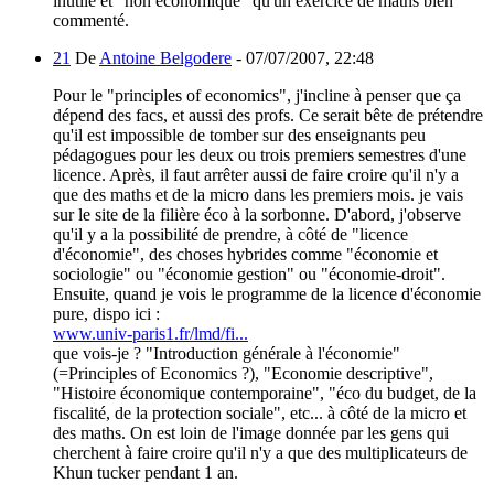
inutile et "non économique" qu'un exercice de maths bien
commenté.
21
De
Antoine Belgodere
-
07/07/2007, 22:48
Pour le "principles of economics", j'incline à penser que ça
dépend des facs, et aussi des profs. Ce serait bête de prétendre
qu'il est impossible de tomber sur des enseignants peu
pédagogues pour les deux ou trois premiers semestres d'une
licence. Après, il faut arrêter aussi de faire croire qu'il n'y a
que des maths et de la micro dans les premiers mois. je vais
sur le site de la filière éco à la sorbonne. D'abord, j'observe
qu'il y a la possibilité de prendre, à côté de "licence
d'économie", des choses hybrides comme "économie et
sociologie" ou "économie gestion" ou "économie-droit".
Ensuite, quand je vois le programme de la licence d'économie
pure, dispo ici :
www.univ-paris1.fr/lmd/fi...
que vois-je ? "Introduction générale à l'économie"
(=Principles of Economics ?), "Economie descriptive",
"Histoire économique contemporaine", "éco du budget, de la
fiscalité, de la protection sociale", etc... à côté de la micro et
des maths. On est loin de l'image donnée par les gens qui
cherchent à faire croire qu'il n'y a que des multiplicateurs de
Khun tucker pendant 1 an.