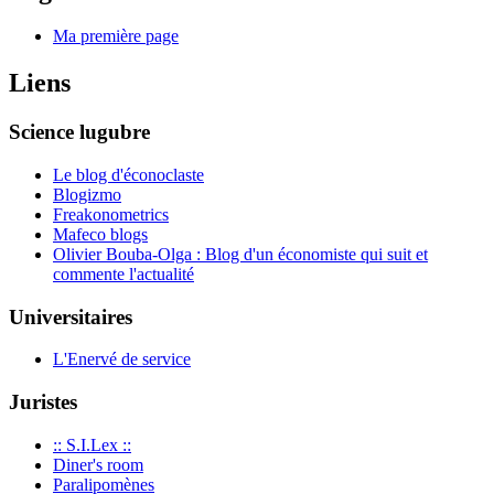
Ma première page
Liens
Science lugubre
Le blog d'éconoclaste
Blogizmo
Freakonometrics
Mafeco blogs
Olivier Bouba-Olga : Blog d'un économiste qui suit et
commente l'actualité
Universitaires
L'Enervé de service
Juristes
:: S.I.Lex ::
Diner's room
Paralipomènes