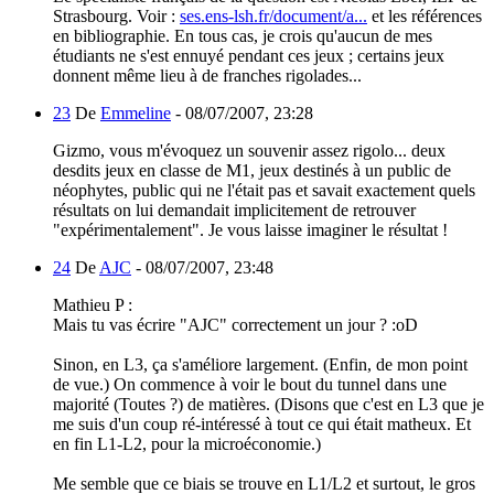
Strasbourg. Voir :
ses.ens-lsh.fr/document/a...
et les références
en bibliographie. En tous cas, je crois qu'aucun de mes
étudiants ne s'est ennuyé pendant ces jeux ; certains jeux
donnent même lieu à de franches rigolades...
23
De
Emmeline
-
08/07/2007, 23:28
Gizmo, vous m'évoquez un souvenir assez rigolo... deux
desdits jeux en classe de M1, jeux destinés à un public de
néophytes, public qui ne l'était pas et savait exactement quels
résultats on lui demandait implicitement de retrouver
"expérimentalement". Je vous laisse imaginer le résultat !
24
De
AJC
-
08/07/2007, 23:48
Mathieu P :
Mais tu vas écrire "AJC" correctement un jour ? :oD
Sinon, en L3, ça s'améliore largement. (Enfin, de mon point
de vue.) On commence à voir le bout du tunnel dans une
majorité (Toutes ?) de matières. (Disons que c'est en L3 que je
me suis d'un coup ré-intéressé à tout ce qui était matheux. Et
en fin L1-L2, pour la microéconomie.)
Me semble que ce biais se trouve en L1/L2 et surtout, le gros