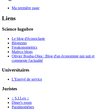
Ma première page
Liens
Science lugubre
Le blog d'éconoclaste
Blogizmo
Freakonometrics
Mafeco blogs
Olivier Bouba-Olga : Blog d'un économiste qui suit et
commente l'actualité
Universitaires
L'Enervé de service
Juristes
:: S.I.Lex ::
Diner's room
Paralipomènes