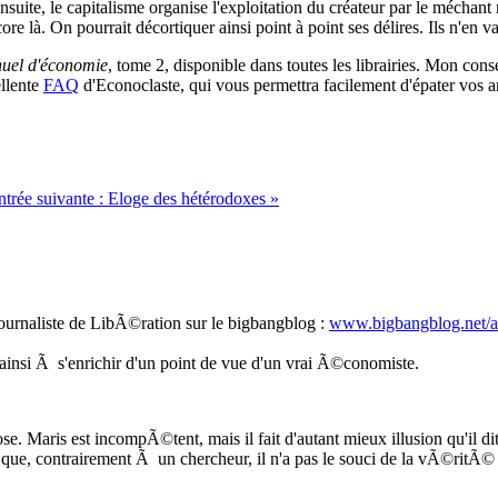
u'ensuite, le capitalisme organise l'exploitation du créateur par le méchan
core là. On pourrait décortiquer ainsi point à point ses délires. Ils n'en 
uel d'économie
, tome 2, disponible dans toutes les librairies. Mon consei
ellente
FAQ
d'Econoclaste, qui vous permettra facilement d'épater vos a
ntrée suivante :
Eloge des hétérodoxes
»
ournaliste de LibÃ©ration sur le bigbangblog :
www.bigbangblog.net/art
 ainsi Ã s'enrichir d'un point de vue d'un vrai Ã©conomiste.
e. Maris est incompÃ©tent, mais il fait d'autant mieux illusion qu'il di
ue, contrairement Ã un chercheur, il n'a pas le souci de la vÃ©ritÃ© e