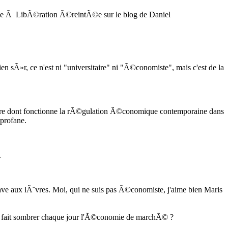
Ã©e Ã LibÃ©ration Ã©reintÃ©e sur le blog de Daniel
Bien sÃ»r, ce n'est ni "universitaire" ni "Ã©conomiste", mais c'est de la
Ã¨re dont fonctionne la rÃ©gulation Ã©conomique contemporaine dans
 profane.
.
ave aux lÃ¨vres. Moi, qui ne suis pas Ã©conomiste, j'aime bien Maris
nous fait sombrer chaque jour l'Ã©conomie de marchÃ© ?