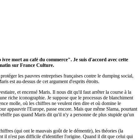
jo ivre mort au café du commerce". Je suis d'accord avec cette
e matin sur France Culture.
t protéger les pauvres entreprises françaises contre le dumping social,
aris est au-dessus de cet argument d'esprits étroits.
tiaire, et encensé Maris. Il nous dit qu'il faut arrêter la course à la
ec une riche iconographie. Je suppose que le processus de blanchiment
nce molle, où les chiffres ne veulent rien dire et où domine le
pour appauvrir l'Europe, passe encore. Mais que même Slama, pourtant
rebiffe pas quand Maris dit qu'il n'y a personne de plus stupide qu'un
iffres (qui ont le mauvais goût de le démentir), les théories (la
l n'est pas difficile d'identifier l'origine. Quand il dit que celui qui