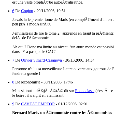
est une vaste prophÃ©tie autorÃ©alisatrice.
6
De
Coujou
-
29/11/2006, 19:51
J'avais lu le premier tome de Maris (en complÃ©ment d'un cert
peu prÃ¨s modÃ©rÃ©.
J'envisageais de lire le tome 2 j'apprends en lisant la prÃ©sen
delÃ de l'Ã©conomie."
Ah oui ? Donc ma limite au niveau "un autre monde est possibl
dans "Y a pas que le CAC".
7
De
Olivier Simard-Casanova
-
30/11/2006, 14:34
Personne n'a lu sa merveilleuse Lettre ouverte aux gourous de l'
fendre la gueule !
8
De leconomiste -
30/11/2006, 17:46
Mais si, tout a dÃ©jÃ Ã©tÃ© dit sur
Econoclaste
(c'est Ã se
le boire : il s'aigrit en vieillissant.
9
De
CAVEAT EMPTOR
-
01/12/2006, 02:01
Bernard Maris, un Ã©conomiste contre les Ã©conomistes