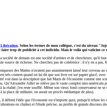
s
Libération
. Selon les termes de mon collègue, c'est du niveau "Jo
 faire trop de publicité à cet individu. Mais le voilà qui vaticine c
 société de demain est une société d'artistes et de chercheurs, qu'il fau
eule source de richesse. Ne cherchez pas de cohérence : il n'y en a pas, M
hroniqueurs des Matins n'avaient pas unanimement laissé leur cerveau au ves
st très content quand on lui dit que son livre est sur papier glacé, av
stré voit dans la description que fait Maris de l'économie comme une scie
eau. Qu'Alexandre Adler ne relève pas le vaste complot sino-américain 
 la réalité, j'en reste soufflé. Même son vieux fond conservateur ne se 
à la place de militaire, on aurait un procès médiatique de plus).
l défend l'idée que l'économie est n'importe quoi, puisqu'il refuse les ch
rations en chaîne) et l'étude précise, au profits de grands discours dont i