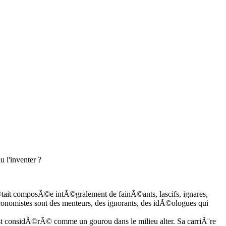
u l'inventer ?
 Ã©tait composÃ©e intÃ©gralement de fainÃ©ants, lascifs, ignares,
onomistes sont des menteurs, des ignorants, des idÃ©ologues qui
st considÃ©rÃ© comme un gourou dans le milieu alter. Sa carriÃ¨re