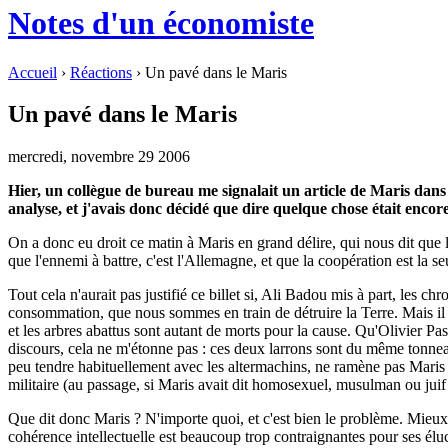
Notes d'un économiste
Accueil
›
Réactions
› Un pavé dans le Maris
Un pavé dans le Maris
mercredi, novembre 29 2006
Hier, un collègue de bureau me signalait un article de Maris dan
analyse, et j'avais donc décidé que dire quelque chose était encore
On a donc eu droit ce matin à Maris en grand délire, qui nous dit que la
que l'ennemi à battre, c'est l'Allemagne, et que la coopération est la s
Tout cela n'aurait pas justifié ce billet si, Ali Badou mis à part, les c
consommation, que nous sommes en train de détruire la Terre. Mais il e
et les arbres abattus sont autant de morts pour la cause. Qu'Olivier Pa
discours, cela ne m'étonne pas : ces deux larrons sont du même tonn
peu tendre habituellement avec les altermachins, ne ramène pas Maris à
militaire (au passage, si Maris avait dit homosexuel, musulman ou juif 
Que dit donc Maris ? N'importe quoi, et c'est bien le problème. Mieux, i
cohérence intellectuelle est beaucoup trop contraignantes pour ses élucub