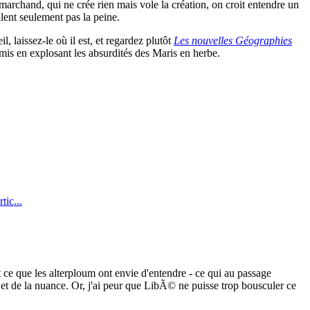
t marchand, qui ne crée rien mais vole la création, on croit entendre un
valent seulement pas la peine.
l, laissez-le où il est, et regardez plutôt
Les nouvelles Géographies
mis en explosant les absurdités des Maris en herbe.
ic...
t ce que les alterploum ont envie d'entendre - ce qui au passage
t de la nuance. Or, j'ai peur que LibÃ© ne puisse trop bousculer ce