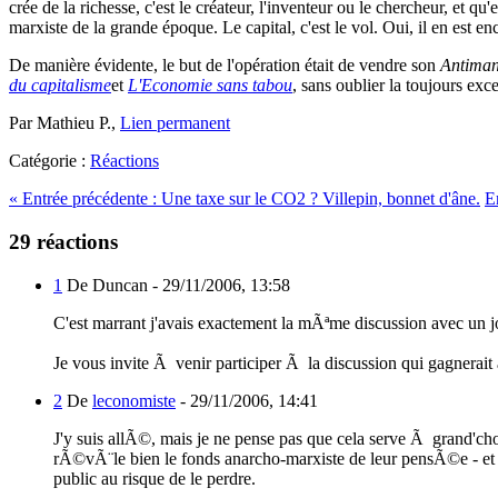
crée de la richesse, c'est le créateur, l'inventeur ou le chercheur, et q
marxiste de la grande époque. Le capital, c'est le vol. Oui, il en est en
De manière évidente, le but de l'opération était de vendre son
Antiman
du capitalisme
et
L'Economie sans tabou
, sans oublier la toujours exc
Par Mathieu P.,
Lien permanent
Catégorie :
Réactions
«
Entrée précédente :
Une taxe sur le CO2 ? Villepin, bonnet d'âne.
E
29 réactions
1
De Duncan -
29/11/2006, 13:58
C'est marrant j'avais exactement la mÃªme discussion avec un j
Je vous invite Ã venir participer Ã la discussion qui gagnerait
2
De
leconomiste
-
29/11/2006, 14:41
J'y suis allÃ©, mais je ne pense pas que cela serve Ã grand'chos
rÃ©vÃ¨le bien le fonds anarcho-marxiste de leur pensÃ©e - et q
public au risque de le perdre.