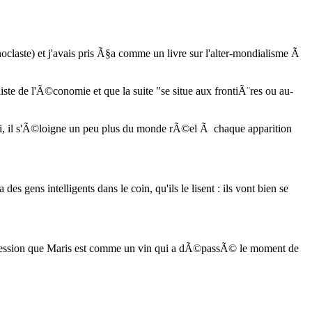
claste) et j'avais pris Ã§a comme un livre sur l'alter-mondialisme Ã
iste de l'Ã©conomie et que la suite "se situe aux frontiÃ¨res ou au-
ssi, il s'Ã©loigne un peu plus du monde rÃ©el Ã chaque apparition
gens intelligents dans le coin, qu'ils le lisent : ils vont bien se
'impression que Maris est comme un vin qui a dÃ©passÃ© le moment de