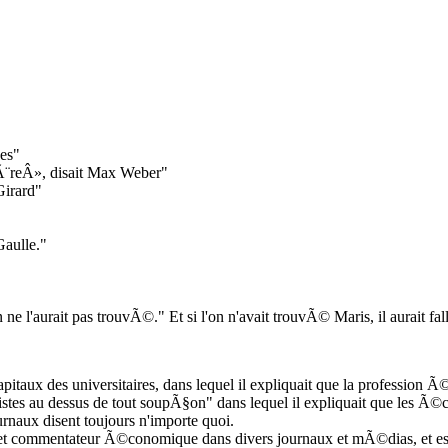
nes"
tiÃ¨reÂ», disait Max Weber"
irard"
Gaulle."
ne l'aurait pas trouvÃ©." Et si l'on n'avait trouvÃ© Maris, il aurait fall
pitaux des universitaires, dans lequel il expliquait que la profession
es au dessus de tout soupÃ§on" dans lequel il expliquait que les Ã©c
ournaux disent toujours n'importe quoi.
, et commentateur Ã©conomique dans divers journaux et mÃ©dias, et e