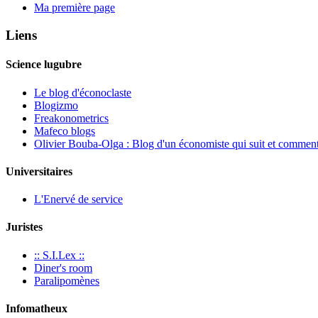
Ma première page
Liens
Science lugubre
Le blog d'éconoclaste
Blogizmo
Freakonometrics
Mafeco blogs
Olivier Bouba-Olga : Blog d'un économiste qui suit et commente
Universitaires
L'Enervé de service
Juristes
:: S.I.Lex ::
Diner's room
Paralipomènes
Infomatheux