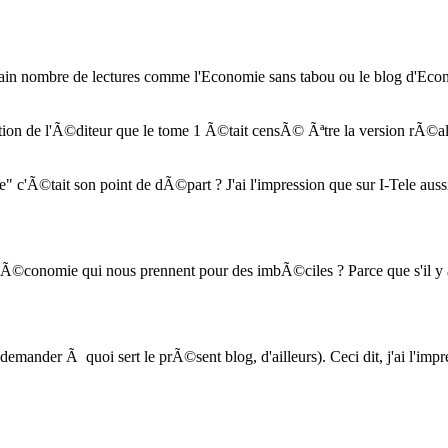
ain nombre de lectures comme l'Economie sans tabou ou le blog d'Econo
tation de l'Ã©diteur que le tome 1 Ã©tait censÃ© Ãªtre la version rÃ©al
e" c'Ã©tait son point de dÃ©part ? J'ai l'impression que sur I-Tele au
Ã©conomie qui nous prennent pour des imbÃ©ciles ? Parce que s'il y a des 
 demander Ã quoi sert le prÃ©sent blog, d'ailleurs). Ceci dit, j'ai l