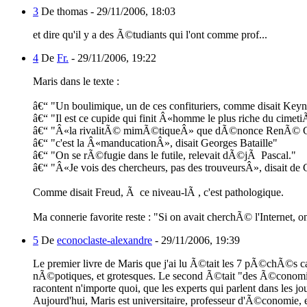
3
De thomas -
29/11/2006, 18:03
et dire qu'il y a des Ã©tudiants qui l'ont comme prof...
4
De
Fr.
-
29/11/2006, 19:22
Maris dans le texte :
â€“ "Un boulimique, un de ces confituriers, comme disait Key
â€“ "Il est ce cupide qui finit Â«homme le plus riche du cime
â€“ "Â«la rivalitÃ© mimÃ©tiqueÂ» que dÃ©nonce RenÃ© G
â€“ "c'est la Â«manducationÂ», disait Georges Bataille"
â€“ "On se rÃ©fugie dans le futile, relevait dÃ©jÃ Pascal."
â€“ "Â«Je vois des chercheurs, pas des trouveursÂ», disait de 
Comme disait Freud, Ã ce niveau-lÃ , c'est pathologique.
Ma connerie favorite reste : "Si on avait cherchÃ© l'Internet, on 
5
De
econoclaste-alexandre
-
29/11/2006, 19:39
Le premier livre de Maris que j'ai lu Ã©tait les 7 pÃ©chÃ©s ca
nÃ©potiques, et grotesques. Le second Ã©tait "des Ã©conomist
racontent n'importe quoi, que les experts qui parlent dans les j
Aujourd'hui, Maris est universitaire, professeur d'Ã©conomie