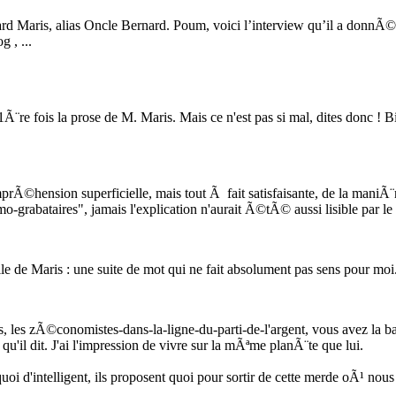
d Maris, alias Oncle Bernard. Poum, voici l’interview qu’il a donn
 , ...
a 1Ã¨re fois la prose de M. Maris. Mais ce n'est pas si mal, dites donc ! 
rÃ©hension superficielle, mais tout Ã fait satisfaisante, de la mani
grabataires", jamais l'explication n'aurait Ã©tÃ© aussi lisible par le
lle de Maris : une suite de mot qui ne fait absolument pas sens pour moi
, les zÃ©conomistes-dans-la-ligne-du-parti-de-l'argent, vous avez la b
u'il dit. J'ai l'impression de vivre sur la mÃªme planÃ¨te que lui.
uoi d'intelligent, ils proposent quoi pour sortir de cette merde oÃ¹ 