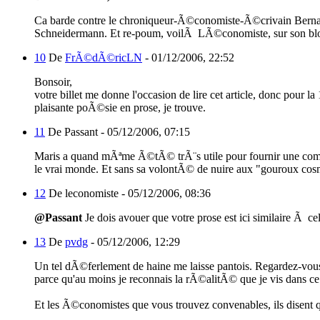
Ca barde contre le chroniqueur-Ã©conomiste-Ã©crivain Bernar
Schneidermann. Et re-poum, voilÃ LÃ©conomiste, sur son blog
10
De
FrÃ©dÃ©ricLN
-
01/12/2006, 22:52
Bonsoir,
votre billet me donne l'occasion de lire cet article, donc pour l
plaisante poÃ©sie en prose, je trouve.
11
De Passant -
05/12/2006, 07:15
Maris a quand mÃªme Ã©tÃ© trÃ¨s utile pour fournir une comp
le vrai monde. Et sans sa volontÃ© de nuire aux "gouroux cosmo-
12
De leconomiste -
05/12/2006, 08:36
@Passant
Je dois avouer que votre prose est ici similaire Ã ce
13
De
pvdg
-
05/12/2006, 12:29
Un tel dÃ©ferlement de haine me laisse pantois. Regardez-vous
parce qu'au moins je reconnais la rÃ©alitÃ© que je vis dans ce q
Et les Ã©conomistes que vous trouvez convenables, ils disent q