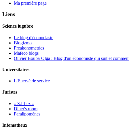
Ma première page
Liens
Science lugubre
Le blog d'éconoclaste
Blogizmo
Freakonometrics
Mafeco blogs
Olivier Bouba-Olga : Blog d'un économiste qui suit et commente
Universitaires
L'Enervé de service
Juristes
:: S.I.Lex ::
Diner's room
Paralipomènes
Infomatheux