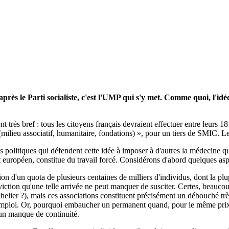
après le Parti socialiste, c'est l'UMP qui s'y met. Comme quoi, l'id
très bref : tous les citoyens français devraient effectuer entre leurs 18 
al (milieu associatif, humanitaire, fondations) », pour un tiers de SMIC. L
politiques qui défendent cette idée à imposer à d'autres la médecine qu
roit européen, constitue du travail forcé. Considérons d'abord quelques a
ion d'un quota de plusieurs centaines de milliers d'individus, dont la pl
 d'éviction qu'une telle arrivée ne peut manquer de susciter. Certes, beau
helier ?), mais ces associations constituent précisément un débouché très 
 emploi. Or, pourquoi embaucher un permanent quand, pour le même prix, 
'un manque de continuité.