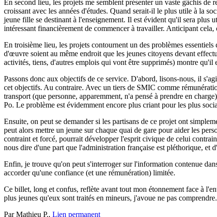
En second lieu, les projets me semblent présenter un vaste gâchis de re
croissant avec les années d'études. Quand serait-il le plus utile à la s
jeune fille se destinant à l'enseignement. Il est évident qu'il sera plu
intéressant financièrement de commencer à travailler. Anticipant cela, e
En troisième lieu, les projets contournent un des problèmes essentiels 
d'œuvre soient au même endroit que les jeunes citoyens devant effect
activités, tiens, d'autres emplois qui vont être supprimés) montre qu'il
Passons donc aux objectifs de ce service. D'abord, lisons-nous, il s'ag
cet objectifs. Au contraire. Avec un tiers de SMIC comme rémunération, 
transport (que personne, apparemment, n'a pensé à prendre en charge). J
Po. Le problème est évidemment encore plus criant pour les plus soci
Ensuite, on peut se demander si les partisans de ce projet ont simpleme
peut alors mettre un jeune sur chaque quai de gare pour aider les per
contraint et forcé, pourrait développer l'esprit civique de celui contra
nous dire d'une part que l'administration française est pléthorique, et 
Enfin, je trouve qu'on peut s'interroger sur l'information contenue dan
accorder qu'une confiance (et une rémunération) limitée.
Ce billet, long et confus, reflète avant tout mon étonnement face à l'e
plus jeunes qu'eux sont traités en mineurs, j'avoue ne pas comprendre.
Par Mathieu P.,
Lien permanent