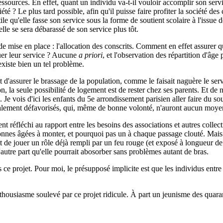
ssources. En effet, quant un individu va-t-il vouloir accomplir son servi
ociété ? Le plus tard possible, afin qu'il puisse faire profiter la sociét
s utile qu'elle fasse son service sous la forme de soutient scolaire à l'
lle se sera débarassé de son service plus tôt.
de mise en place : l'allocation des conscrits. Comment en effet assurer qu
uer leur service ? Aucune
a priori
, et l'observation des répartition d'âge
 existe bien un tel problème.
it d'assurer le brassage de la population, comme le faisait naguère le se
la seule possibilité de logement est de rester chez ses parents. Et de ne
e vois d'ici les enfants du 5e arrondissement parisien aller faire du sou
alement défavorisés, qui, même de bonne volonté, n'auront aucun moyen
nt réfléchi au rapport entre les besoins des associations et autres colle
sonnes âgées à monter, et pourquoi pas un à chaque passage clouté. Mais
int de jouer un rôle déjà rempli par un feu rouge (et exposé à longueur de
d'autre part qu'elle pourrait abosorber sans problèmes autant de bras.
s ce projet. Pour moi, le présupposé implicite est que les individus entr
nthousiasme soulevé par ce projet ridicule. À part un jeunisme des quaran