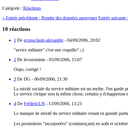
Catégorie :
Réactions
«
Entrée précédente :
Rendre des données anonymes
Entrée suivante 
10 réactions
1
De
econoclaste-alexandre
-
04/09/2006, 20:02
"sevice militaire" c'est une coquille? ;-)
2
De leconomiste -
05/09/2006, 15:07
Oups, corrigé !
3
De DG -
06/09/2006, 21:30
La mixité sociale du service militaire est un mythe. J'en garde
Le service civique sera la même chose, certains y échapperont et 
4
De
FrédéricLN
-
13/09/2006, 13:23
Le manque de mixité du service militaire venait en grande partie
Les promotions "incorporées" (commençant) en août et octobreét