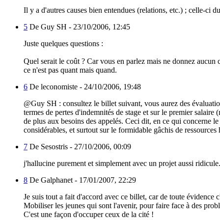
Il y a d'autres causes bien entendues (relations, etc.) ; celle-ci
5
De Guy SH -
23/10/2006, 12:45
Juste quelques questions :
Quel serait le coût ? Car vous en parlez mais ne donnez aucun chi
ce n'est pas quant mais quand.
6
De leconomiste -
24/10/2006, 19:48
@Guy SH : consultez le billet suivant, vous aurez des évaluations
termes de pertes d'indemnités de stage et sur le premier salaire 
de plus aux besoins des appelés. Ceci dit, en ce qui concerne le p
considérables, et surtout sur le formidable gâchis de ressources 
7
De Sesostris -
27/10/2006, 00:09
j'hallucine purement et simplement avec un projet aussi ridicule.
8
De Galphanet -
17/01/2007, 22:29
Je suis tout a fait d'accord avec ce billet, car de toute évidence c'
Mobiliser les jeunes qui sont l'avenir, pour faire face à des prob
C'est une façon d'occuper ceux de la cité !