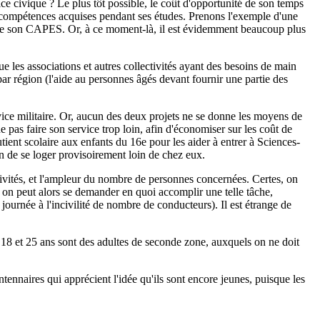
ce civique ? Le plus tôt possible, le coût d'opportunité de son temps
é des compétences acquises pendant ses études. Prenons l'exemple d'une
issue de son CAPES. Or, à ce moment-là, il est évidemment beaucoup plus
e les associations et autres collectivités ayant des besoins de main
 par région (l'aide au personnes âgés devant fournir une partie des
rvice militaire. Or, aucun des deux projets ne se donne les moyens de
 pas faire son service trop loin, afin d'économiser sur les coût de
tient scolaire aux enfants du 16e pour les aider à entrer à Sciences-
 de se loger provisoirement loin de chez eux.
ctivités, et l'ampleur du nombre de personnes concernées. Certes, on
 on peut alors se demander en quoi accomplir une telle tâche,
 journée à l'incivilité de nombre de conducteurs). Il est étrange de
e 18 et 25 ans sont des adultes de seconde zone, auxquels on ne doit
tennaires qui apprécient l'idée qu'ils sont encore jeunes, puisque les