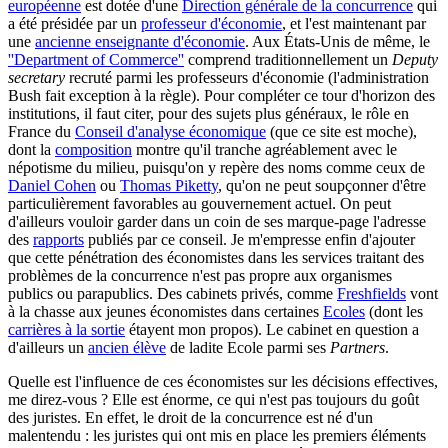
européenne
est dotée d'une
Direction générale de la concurrence
qui
a été présidée par un
professeur d'économie
, et l'est maintenant par
une
ancienne enseignante d'économie
. Aux États-Unis de même, le
''Department of Commerce''
comprend traditionnellement un
Deputy
secretary
recruté parmi les professeurs d'économie (l'administration
Bush fait exception à la règle). Pour compléter ce tour d'horizon des
institutions, il faut citer, pour des sujets plus généraux, le rôle en
France du
Conseil d'analyse économique
(que ce site est moche),
dont la
composition
montre qu'il tranche agréablement avec le
népotisme du milieu, puisqu'on y repère des noms comme ceux de
Daniel Cohen
ou
Thomas Piketty
, qu'on ne peut soupçonner d'être
particulièrement favorables au gouvernement actuel. On peut
d'ailleurs vouloir garder dans un coin de ses marque-page l'adresse
des
rapports
publiés par ce conseil. Je m'empresse enfin d'ajouter
que cette pénétration des économistes dans les services traitant des
problèmes de la concurrence n'est pas propre aux organismes
publics ou parapublics. Des cabinets privés, comme
Freshfields
vont
à la chasse aux jeunes économistes dans certaines
Ecoles
(dont les
carrières à la sortie
étayent mon propos). Le cabinet en question a
d'ailleurs un
ancien élève
de ladite Ecole parmi ses
Partners
.
Quelle est l'influence de ces économistes sur les décisions effectives,
me direz-vous ? Elle est énorme, ce qui n'est pas toujours du goût
des juristes. En effet, le droit de la concurrence est né d'un
malentendu : les juristes qui ont mis en place les premiers éléments