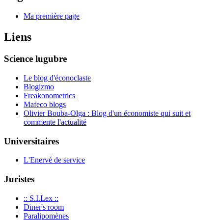
Ma première page
Liens
Science lugubre
Le blog d'éconoclaste
Blogizmo
Freakonometrics
Mafeco blogs
Olivier Bouba-Olga : Blog d'un économiste qui suit et
commente l'actualité
Universitaires
L'Enervé de service
Juristes
:: S.I.Lex ::
Diner's room
Paralipomènes